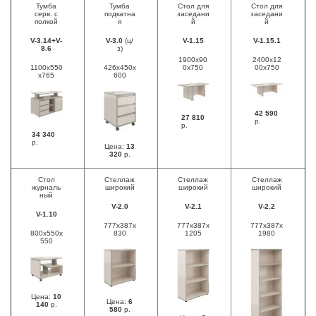
Тумба
Тумба
Стол для
Стол для
серв. с
подкатна
заседани
заседани
полкой
я
й
й
V-3.14+V-
V-3.0
(ц/
V-1.15
V-1.15.1
8.6
з)
1900x90
2400х12
1100x550
426x450x
0x750
00х750
x765
600
42 590
27 810
р.
р.
34 340
р.
Цена:
13
320
р.
Стол
Стеллаж
Стеллаж
Стеллаж
журналь
широкий
широкий
широкий
ный
V-2.0
V-2.1
V-2.2
V-1.10
777x387x
777х387х
777х387х
800x550x
830
1205
1980
550
Цена:
10
Цена:
6
140
р.
580
р.