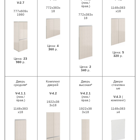
V-2.7
(лев./
прав.)
772x383x
1148х383
777x609x
18
х18
1980
772x383x
18
Цена:
4
360
р.
Цена:
5
320
р.
Цена:
23
980
р.
Цена:
2
340
р.
Дверь
Комплект
Дверь
Двери
средняя*
дверей
высокая*
стеклянн
ые
V-4.1.1
V-4.2
V-4.2.1
(лев./
(лев./
V-4.3
(
прав.)
прав.)
комплект)
1922x38
3х18
1148х383
1922x38
1148х383
х18
3х18
х4