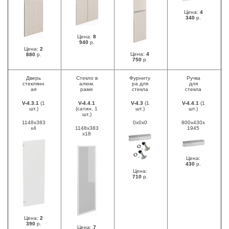
Цена:
4
340
р.
Цена:
8
940
р.
Цена:
2
Цена:
4
880
р.
750
р.
Дверь
Стекло в
Фурниту
Ручка
стеклянн
алюм.
ра для
для
ая
раме
стекла
стекла
V-4.3.1
(1
V-4.4.1
V-4.3
(1
V-4.4.1
(1
шт.)
(сатин, 1
шт.)
шт.)
шт.)
1148х383
0х0х0
800х430х
х4
1148х383
1945
х18
Цена:
430
р.
Цена:
710
р.
Цена:
2
390
р.
Цена:
7