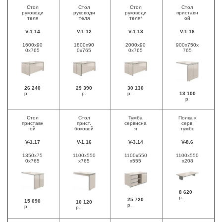
Стол
Стол
Стол
Стол
руководи
руководи
руководи
приставн
теля
теля
теля*
ой
V-1.14
V-1.12
V-1.13
V-1.18
1600х90
1800x90
2000x90
900x750x
0х765
0x765
0x765
765
26 240
29 390
30 130
р.
р.
р.
13 100
р.
Стол
Стол
Тумба
Полка к
приставн
прист.
сервисна
серв.
ой
боковой
я
тумбе
V-1.17
V-1.16
V-3.14
V-8.6
1350х75
1100x550
1100x550
1100x550
0х765
x765
x555
x208
8 620
р.
25 720
15 090
10 120
р.
р.
р.