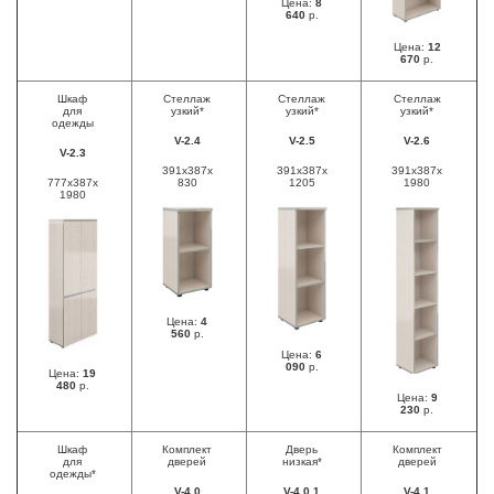
Цена:
8
640
р.
Цена:
12
670
р.
Шкаф
Стеллаж
Стеллаж
Стеллаж
для
узкий*
узкий*
узкий*
одежды
V-2.4
V-2.5
V-2.6
V-2.3
391x387x
391х387х
391х387х
777x387x
830
1205
1980
1980
Цена:
4
560
р.
Цена:
6
090
р.
Цена:
19
480
р.
Цена:
9
230
р.
Шкаф
Комплект
Дверь
Комплект
для
дверей
низкая*
дверей
одежды*
V-4.0
V-4.0.1
V-4.1