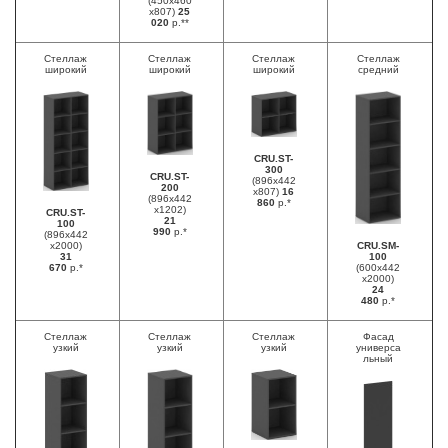
(450х460
х807)
25
020
р.**
Стеллаж
Стеллаж
Стеллаж
Стеллаж
широкий
широкий
широкий
средний
CRU.ST-
300
CRU.ST-
(896х442
200
х807)
16
(896х442
860
р.*
х1202)
CRU.ST-
21
100
990
р.*
(896х442
х2000)
CRU.SM-
31
100
670
р.*
(600х442
х2000)
24
480
р.*
Стеллаж
Стеллаж
Стеллаж
Фасад
узкий
узкий
узкий
универса
льный