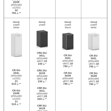
202R
(450х460
х1202)
32
760
р.**
Шкаф
Шкаф
Шкаф
Шкаф
узкий
узкий
узкий
узкий
white
black
white
CRU.SU-
CR.SU-
301L
CR.SU-
302L
(450х460
302L
(450х460
х807)
15
(450х460
х807)
18
230
р.*
х807)
18
790
р.**
790
р.**
CR.SU-
CRU.SU-
204L
CR.SU-
301R
CR.SU-
(450х460
302R
(450х460
302R
х1202)
(450х460
х807)
15
(450х460
21
х807)
18
230
р.*
х807)
18
510
р.**
790
р.**
790
р.**
CRF.SU-
CR.SU-
301L
204R
(450х460
(450х460
х807)
25
х1202)
020
р.**
21
510
р.**
CRF.SU-
301R