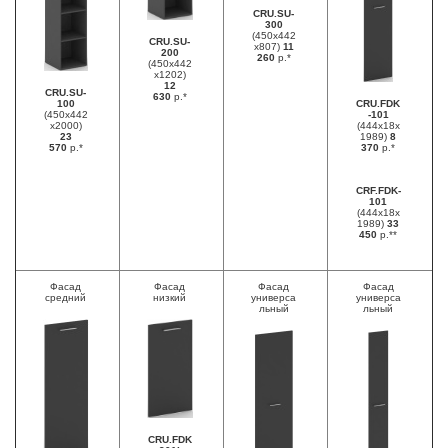
CRU.SU-
300
(450х442
CRU.SU-
х807)
11
200
260
р.*
(450х442
х1202)
12
CRU.SU-
630
р.*
100
CRU.FDK
(450х442
-101
х2000)
(444х18х
23
1989)
8
570
р.*
370
р.*
CRF.FDK-
101
(444х18х
1989)
33
450
р.**
Фасад
Фасад
Фасад
Фасад
средний
низкий
универса
универса
льный
льный
CRU.FDK