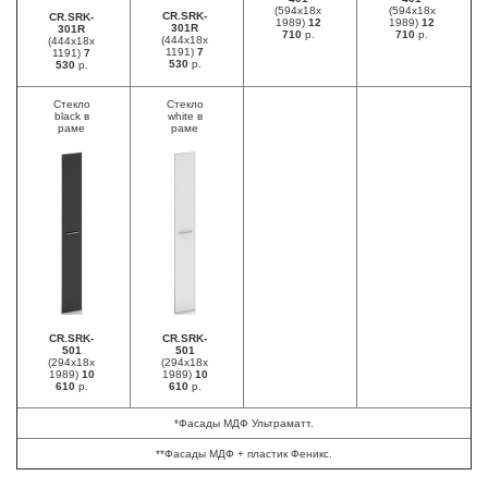
(594х18х
(594х18х
CR.SRK-
CR.SRK-
1989)
12
1989)
12
301R
301R
710
р.
710
р.
(444х18х
(444х18х
1191)
7
1191)
7
530
р.
530
р.
Стекло
Стекло
black в
white в
раме
раме
CR.SRK-
CR.SRK-
501
501
(294х18х
(294х18х
1989)
10
1989)
10
610
р.
610
р.
*Фасады МДФ Ультраматт.
**Фасады МДФ + пластик Феникс.