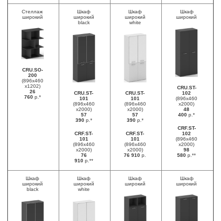
Стеллаж
Шкаф
Шкаф
Шкаф
широкий
широкий
широкий
широкий
black
white
CRU.SO-
200
(896х460
х1202)
CRU.ST-
26
CRU.ST-
CRU.ST-
102
760
р.*
101
101
(896х460
(896х460
(896х460
х2000)
х2000)
х2000)
48
57
57
400
р.*
390
р.*
390
р.*
CRF.ST-
CRF.ST-
CRF.ST-
102
101
101
(896х460
(896х460
(896х460
х2000)
х2000)
х2000)
98
76
76 910
р.
580
р.**
910
р.**
Шкаф
Шкаф
Шкаф
Шкаф
широкий
широкий
широкий
широкий
black
white