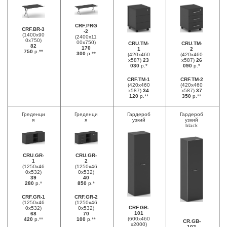
CRF.PRG
CRF.BR-3
-2
(1400х90
(2400х11
0х750)
00х750)
CRU.TM-
CRU.TM-
82
170
1
2
750
р.**
300
р.**
(420х460
(420х460
х587)
23
х587)
26
030
р.*
090
р.*
CRF.TM-1
CRF.TM-2
(420х460
(420х460
х587)
34
х587)
37
120
р.**
350
р.**
Греденци
Греденци
Гардероб
Гардероб
я
я
узкий
узкий
black
CRU.GR-
CRU.GR-
1
2
(1250х46
(1250х46
0х532)
0х532)
39
40
280
р.*
850
р.*
CRF.GR-1
CRF.GR-2
(1250х46
(1250х46
CRF.GB-
0х532)
0х532)
101
68
70
(600х460
420
р.**
100
р.**
CR.GB-
х2000)
102