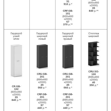
31
(600х460
910
р.*
х2000)
35
CRF.GB-
840
р.**
101
(600х460
х2000)
67
370
р.**
Гардероб
Гардероб
Гардероб
Стеллаж
узкий
широкий
широкий
широкий
white
левый
правый
CRU.SO-
CRU.GB-
CRU.GB-
100
201
201
(896х460
(896х460
(896х460
х2000)
х2000)
х2000)
40
45
45
350
р.*
CR.GB-
060
р.*
060
р.*
102
(600х460
CRF.GB-
CRF.GB-
х2000)
201
201
35
(896х460
(896х460
840
р.**
х2000)
х2000)
97
97
440
р.**
440
р.**