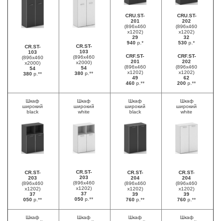
CRU.ST-
CRU.ST-
201
202
(896х460
(896х460
х1202)
х1202)
29
32
940
р.*
530
р.*
CR.ST-
CR.ST-
103
103
CRF.ST-
CRF.ST-
(896х460
(896х460
201
202
х2000)
х2000)
(896х460
(896х460
54
54
х1202)
х1202)
380
р.**
380
р.**
49
62
460
р.**
200
р.**
Шкаф
Шкаф
Шкаф
Шкаф
широкий
широкий
широкий
широкий
black
white
black
white
CR.ST-
CR.ST-
CR.ST-
CR.ST-
203
203
204
204
(896х460
(896х460
(896х460
(896х460
х1202)
х1202)
х1202)
х1202)
37
37
39
39
050
р.**
050
р.**
760
р.**
760
р.**
Шкаф
Шкаф
Шкаф
Шкаф