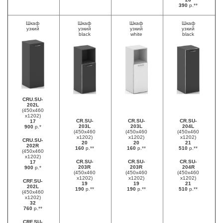
390
р.**
Шкаф
Шкаф
Шкаф
Шкаф
узкий
узкий
узкий
узкий
black
white
black
CRU.SU-
202L
(450х460
х1202)
CR.SU-
CR.SU-
CR.SU-
17
203L
203L
204L
900
р.*
(450х460
(450х460
(450х460
х1202)
х1202)
х1202)
CRU.SU-
20
20
21
202R
160
р.**
160
р.**
510
р.**
(450х460
х1202)
CR.SU-
CR.SU-
CR.SU-
17
203R
203R
204R
900
р.*
(450х460
(450х460
(450х460
х1202)
х1202)
х1202)
CRF.SU-
19
19
21
202L
190
р.**
190
р.**
510
р.**
(450х460
х1202)
32
760
р.**
CRF.SU-