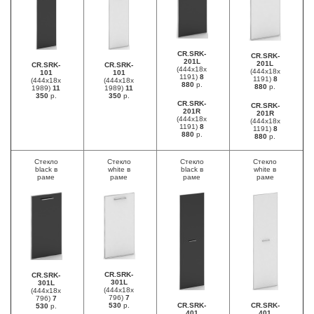
CR.SRK-
CR.SRK-
201L
201L
CR.SRK-
CR.SRK-
(444х18х
(444х18х
101
101
1191)
8
1191)
8
(444х18х
(444х18х
880
р.
880
р.
1989)
11
1989)
11
350
р.
350
р.
CR.SRK-
CR.SRK-
201R
201R
(444х18х
(444х18х
1191)
8
1191)
8
880
р.
880
р.
Стекло
Стекло
Стекло
Стекло
black в
white в
black в
white в
раме
раме
раме
раме
CR.SRK-
CR.SRK-
301L
301L
(444х18х
(444х18х
796)
7
796)
7
530
р.
CR.SRK-
CR.SRK-
530
р.
401
401