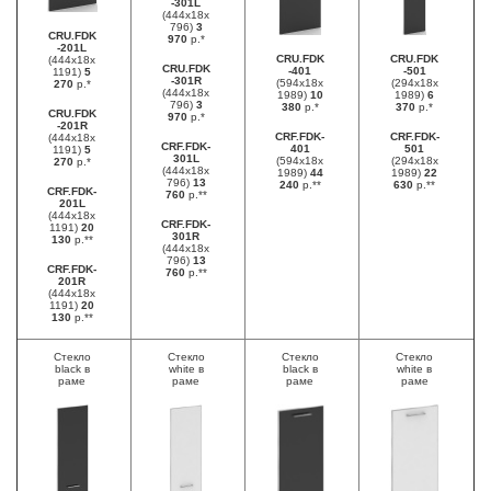
-301L
(444х18х
796)
3
CRU.FDK
970
р.*
-201L
CRU.FDK
CRU.FDK
(444х18х
CRU.FDK
-401
-501
1191)
5
-301R
(594х18х
(294х18х
270
р.*
(444х18х
1989)
10
1989)
6
796)
3
380
р.*
370
р.*
CRU.FDK
970
р.*
-201R
CRF.FDK-
CRF.FDK-
(444х18х
CRF.FDK-
401
501
1191)
5
301L
(594х18х
(294х18х
270
р.*
(444х18х
1989)
44
1989)
22
796)
13
240
р.**
630
р.**
CRF.FDK-
760
р.**
201L
(444х18х
CRF.FDK-
1191)
20
301R
130
р.**
(444х18х
796)
13
CRF.FDK-
760
р.**
201R
(444х18х
1191)
20
130
р.**
Стекло
Стекло
Стекло
Стекло
black в
white в
black в
white в
раме
раме
раме
раме