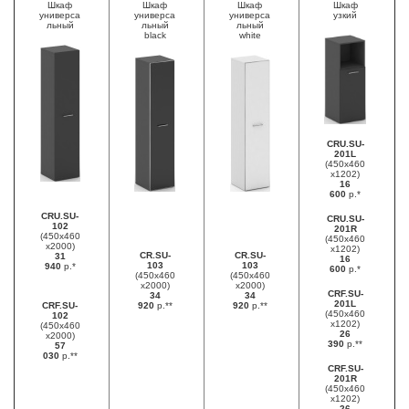
Шкаф
Шкаф
Шкаф
Шкаф
универса
универса
универса
узкий
льный
льный
льный
black
white
CRU.SU-
201L
(450х460
х1202)
16
600
р.*
CRU.SU-
CRU.SU-
102
201R
(450х460
(450х460
х2000)
х1202)
CR.SU-
CR.SU-
31
16
103
103
940
р.*
600
р.*
(450х460
(450х460
х2000)
х2000)
CRF.SU-
34
34
201L
CRF.SU-
920
р.**
920
р.**
(450х460
102
х1202)
(450х460
26
х2000)
390
р.**
57
030
р.**
CRF.SU-
201R
(450х460
х1202)
26