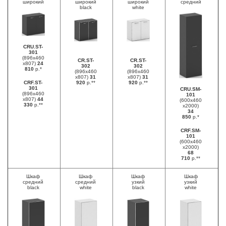
широкий
широкий
широкий
средний
black
white
CRU.ST-
301
(896х460
CR.ST-
CR.ST-
х807)
24
302
302
810
р.*
(896х460
(896х460
х807)
31
х807)
31
CRF.ST-
920
р.**
920
р.**
301
CRU.SM-
(896х460
101
х807)
44
(600х460
330
р.**
х2000)
34
850
р.*
CRF.SM-
101
(600х460
х2000)
68
710
р.**
Шкаф
Шкаф
Шкаф
Шкаф
средний
средний
узкий
узкий
black
white
black
white