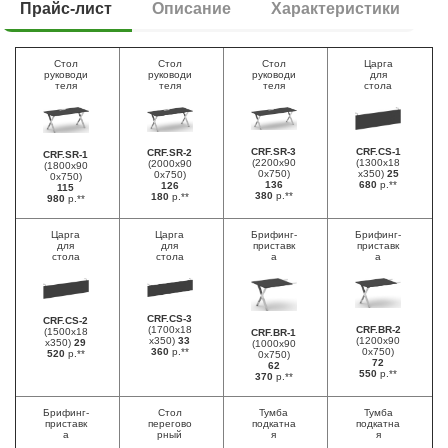
Прайс-лист
Описание
Характеристики
Стол
Стол
Стол
Царга
руководи
руководи
руководи
для
теля
теля
теля
стола
CRF.SR-3
CRF.CS-1
CRF.SR-2
CRF.SR-1
(2200х90
(1300х18
(2000х90
(1800х90
0х750)
х350)
25
0х750)
0х750)
136
680
р.**
126
115
380
р.**
180
р.**
980
р.**
Царга
Царга
Брифинг-
Брифинг-
для
для
приставк
приставк
стола
стола
а
а
CRF.CS-3
CRF.CS-2
(1700х18
CRF.BR-2
(1500х18
CRF.BR-1
х350)
33
(1200х90
х350)
29
(1000х90
360
р.**
0х750)
520
р.**
0х750)
72
62
550
р.**
370
р.**
Брифинг-
Стол
Тумба
Тумба
приставк
перегово
подкатна
подкатна
а
рный
я
я