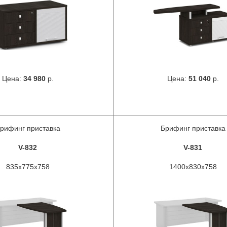
Цена:
34 980
р.
Цена:
51 040
р.
рифинг приставка
Брифинг приставка
V-832
V-831
835х775х758
1400х830х758