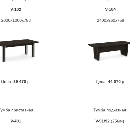
V-102
V-104
2000х1000х758
2400х960х758
Цена:
39 470
р.
Цена:
44 070
р.
Тумба приставная
Тумба подкатная
V-491
V-91/92
(25мм)