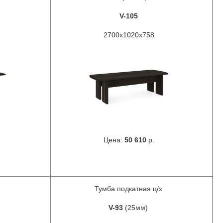
V-105
2700х1020х758
Цена:
50 610
р.
Тумба подкатная ц/з
V-93
(25мм)