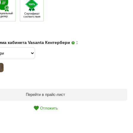
циальный
Сертификат
дилер
соответствия
мма кабинета Vasanta Кентербери
:
Перейти в прайс-лист
Отложить