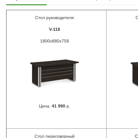
Стол руководителя
С
V-118
1800х880х758
Цена:
41 990
р.
Стол переговорный
С