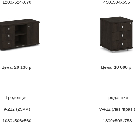
1200x524x670
450x504x595
Цена:
28 130
р.
Цена:
10 680
р.
Греденция
Греденция
V-212
(25мм)
V-412
(лев./прав.)
1080х506х560
1800х506х758