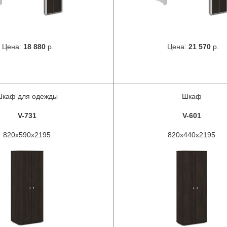
Цена:
18 880
р.
Цена:
21 570
р.
Шкаф для одежды
Шкаф
V-731
V-601
820х590х2195
820х440х2195