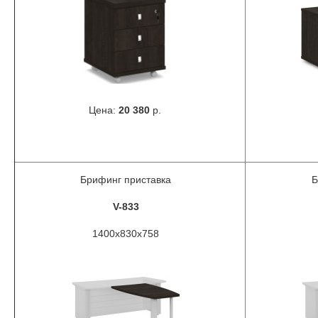
Цена:
20 380
р.
Брифинг приставка
Б
V-833
1400x830x758