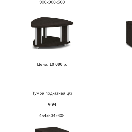
900х900х500
Цена:
19 090
р.
Тумба подкатная ц/з
V-94
454х504х608