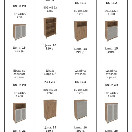
KST-2.1
KST-2.2
KST-3.2R
801x432x
1260
801x432x
801x432x
801x432x
1260
1260
958
Цена:
10
Цена:
19
910
р.
Цена:
15
Цена:
14
180
р.
300
р.
220
р.
Шкаф со
Шкаф
Шкаф со
Шкаф со
стеклом
широкий
стеклом
стеклом
в раме
в раме
KST-2.3
KST-2.4
KST-2.2R
KST-2.4R
801x432x
801x432x
801x432x
1260
1260
801x432x
1260
1260
Цена:
14
Цена:
16
Цена:
21
980
р.
400
р.
Цена:
25