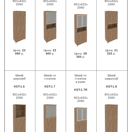
801x432x
801x432x
801x432x
2060
2060
801x432x
2060
2060
Цена:
22
Цена:
22
Цена:
21
080
р.
400
р.
Цена:
28
320
р.
300
р.
Шкаф
Шкаф со
Шкаф со
Шкаф
широкий
стеклом
стеклом
закрытый
в раме
KST-1.6
KST-1.7
KST-1.8
KST-1.7R
801x432x
801x432x
801x432x
2060
2060
801x432x
2060
2060