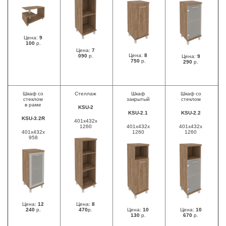
Цена:
9
100
р.
Цена:
7
Цена:
8
090
р.
Цена:
9
750
р.
290
р.
Шкаф со
Стеллаж
Шкаф
Шкаф со
стеклом
закрытый
стеклом
в раме
KSU-2
KSU-2.1
KSU-2.2
KSU-3.2R
401x432x
1260
401x432x
401x432x
401x432x
1260
1260
958
Цена:
12
Цена:
8
240
р.
470
р.
Цена:
10
Цена:
10
130
р.
670
р.