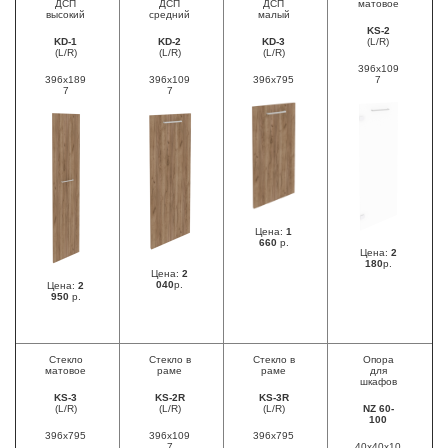
ДСП
ДСП
ДСП
матовое
высокий
средний
малый
KS-2
KD-1
KD-2
KD-3
(L/R)
(L/R)
(L/R)
(L/R)
396x109
396x189
396x109
396x795
7
7
7
Цена:
1
660
р.
Цена:
2
180
р.
Цена:
2
040
р.
Цена:
2
950
р.
Стекло
Стекло в
Стекло в
Опора
матовое
раме
раме
для
шкафов
KS-3
KS-2R
KS-3R
(L/R)
(L/R)
(L/R)
NZ 60-
100
396x795
396x109
396x795
7
40x40x10