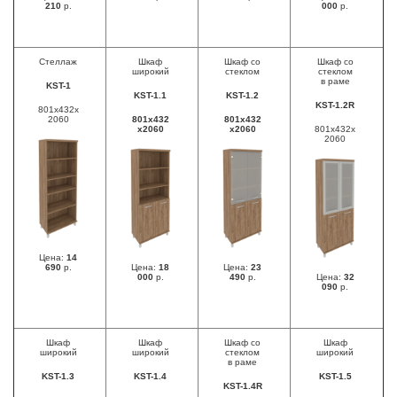
210
р.
000
р.
Стеллаж
Шкаф
Шкаф со
Шкаф со
широкий
стеклом
стеклом
в раме
KST-1
KST-1.1
KST-1.2
KST-1.2R
801x432x
2060
801x432
801x432
x2060
x2060
801x432x
2060
Цена:
14
690
р.
Цена:
18
Цена:
23
000
р.
490
р.
Цена:
32
090
р.
Шкаф
Шкаф
Шкаф со
Шкаф
широкий
широкий
стеклом
широкий
в раме
KST-1.3
KST-1.4
KST-1.5
KST-1.4R