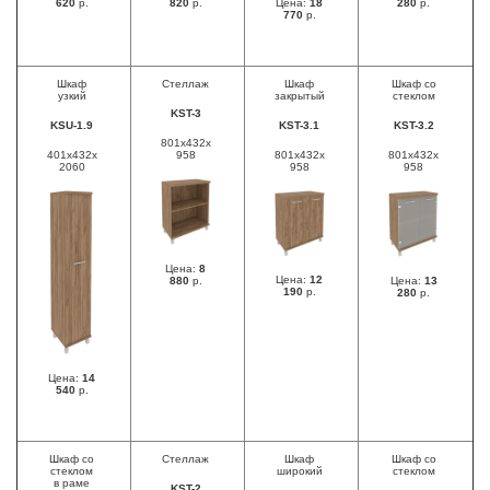
620
р.
820
р.
Цена:
18
280
р.
770
р.
Шкаф
Стеллаж
Шкаф
Шкаф со
узкий
закрытый
стеклом
KST-3
KSU-1.9
KST-3.1
KST-3.2
801x432x
401x432x
958
801x432x
801x432x
2060
958
958
Цена:
8
Цена:
12
880
р.
Цена:
13
190
р.
280
р.
Цена:
14
540
р.
Шкаф со
Стеллаж
Шкаф
Шкаф со
стеклом
широкий
стеклом
в раме
KST-2