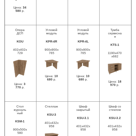
Цена:
34
580
р.
Опора
Угловой
Угловой
Тумба
ДСП
модуль
модуль
сервисна
я
KOU
KPR-4R
KPR-4L
KTS-1
402x402x
900x900x
900x900x
729
765
765
1190x470
x682
Цена:
10
Цена:
10
680
р.
680
р.
Цена:
18
Цена:
3
970
р.
770
р.
Стол
Стеллаж
Шкаф
Шкаф со
журналь
закрытый
стеклом
ный
KSU-3
KSU-3.1
KSU-3.2
KSM-1
401x432x
958
401x432x
401x432x
900x500x
958
958
580