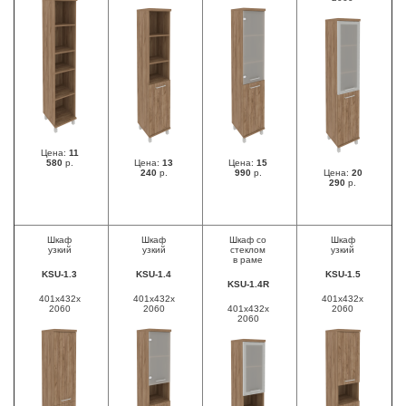
Цена:
11
580
р.
Цена:
13
Цена:
15
240
р.
990
р.
Цена:
20
290
р.
Шкаф
Шкаф
Шкаф со
Шкаф
узкий
узкий
стеклом
узкий
в раме
KSU-1.3
KSU-1.4
KSU-1.5
KSU-1.4R
401x432x
401x432x
401x432x
2060
2060
401x432x
2060
2060