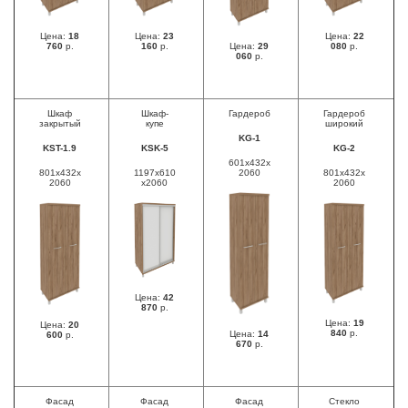
Цена:
18
Цена:
23
Цена:
22
760
р.
160
р.
Цена:
29
080
р.
060
р.
Шкаф
Шкаф-
Гардероб
Гардероб
закрытый
купе
широкий
KG-1
KST-1.9
KSK-5
KG-2
601x432x
801x432x
1197x610
2060
801x432x
2060
x2060
2060
Цена:
42
870
р.
Цена:
19
Цена:
20
840
р.
Цена:
14
600
р.
670
р.
Фасад
Фасад
Фасад
Стекло