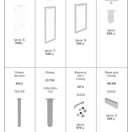
0
Цена:
530
р.
Цена:
1
Цена:
5
630
р.
150
р.
Цена:
7
040
р.
Опора
Опора
Фурниту
Ящик для
металл
ра к
стекла
стеклу
LT-710
KO-1
Я2-6R
KF-1
100x100x
76x729
714
0x0x0
0x0x0
Цена:
1
150
р.
Цена:
570
р.