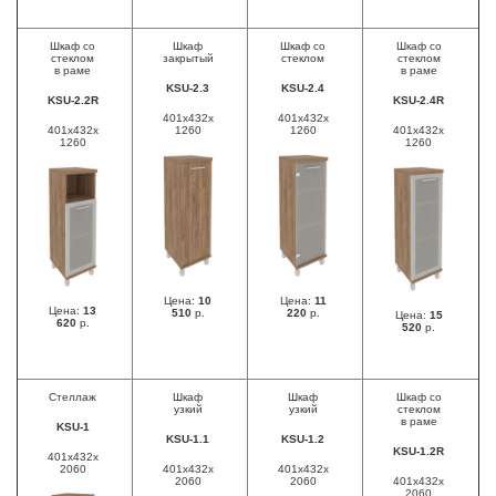
Шкаф со
Шкаф
Шкаф со
Шкаф со
стеклом
закрытый
стеклом
стеклом
в раме
в раме
KSU-2.3
KSU-2.4
KSU-2.2R
KSU-2.4R
401x432x
401x432x
401x432x
1260
1260
401x432x
1260
1260
Цена:
10
Цена:
11
Цена:
13
510
р.
220
р.
Цена:
15
620
р.
520
р.
Стеллаж
Шкаф
Шкаф
Шкаф со
узкий
узкий
стеклом
в раме
KSU-1
KSU-1.1
KSU-1.2
KSU-1.2R
401x432x
2060
401x432x
401x432x
2060
2060
401x432x
2060