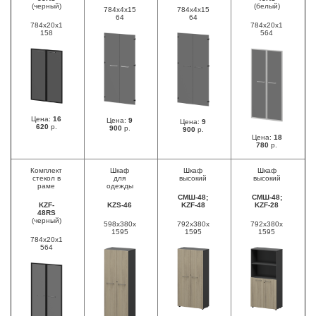
(черный)
(белый)
784х4х15
784х4х15
64
64
784х20х1
784х20х1
158
564
Цена:
16
Цена:
9
Цена:
9
620
р.
900
р.
900
р.
Цена:
18
780
р.
Комплект
Шкаф
Шкаф
Шкаф
стекол в
для
высокий
высокий
раме
одежды
СМШ-48;
СМШ-48;
KZF-
KZS-46
KZF-48
KZF-28
48RS
(черный)
598х380х
792х380х
792х380х
1595
1595
1595
784х20х1
564