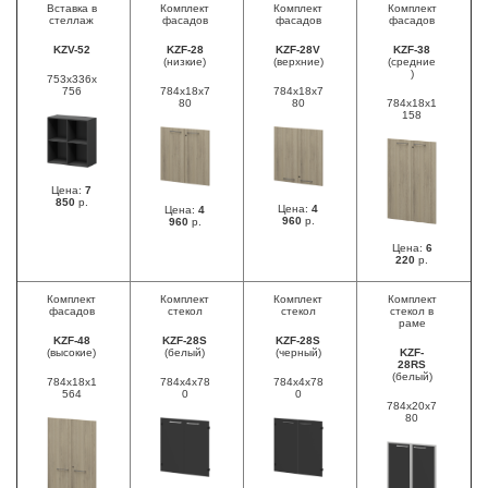
Вставка в
Комплект
Комплект
Комплект
стеллаж
фасадов
фасадов
фасадов
KZV-52
KZF-28
KZF-28V
KZF-38
(низкие)
(верхние)
(средние
)
753х336х
756
784х18х7
784х18х7
80
80
784х18х1
158
Цена:
7
850
р.
Цена:
4
Цена:
4
960
р.
960
р.
Цена:
6
220
р.
Комплект
Комплект
Комплект
Комплект
фасадов
стекол
стекол
стекол в
раме
KZF-48
KZF-28S
KZF-28S
(высокие)
(белый)
(черный)
KZF-
28RS
(белый)
784х18х1
784х4х78
784х4х78
564
0
0
784х20х7
80