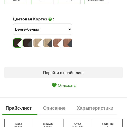
Цветовая Кортез
:
Перейти в прайс-лист
Отложить
Прайс-лист
Описание
Характеристики
База
Модуль
Стол
Греденци
перег.
перег.
журналь
я