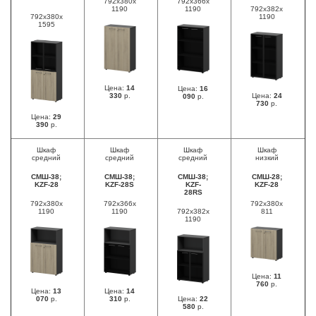
792х380х
792х366х
1190
1190
792х382х
792х380х
1190
1595
Цена:
14
Цена:
16
330
р.
Цена:
24
090
р.
730
р.
Цена:
29
390
р.
Шкаф
Шкаф
Шкаф
Шкаф
средний
средний
средний
низкий
СМШ-38;
СМШ-38;
СМШ-38;
СМШ-28;
KZF-28
KZF-28S
KZF-
KZF-28
28RS
792х380х
792х366х
792х380х
1190
1190
792х382х
811
1190
Цена:
11
760
р.
Цена:
13
Цена:
14
070
р.
310
р.
Цена:
22
580
р.