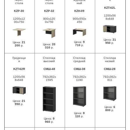
стола
стола
ный
KZT-62L
KZP-30
KZP-32
KZH-09
1200х56
1200х12
900х120
900х550х
8х648
00х750
0х750
450
Цена:
21
Цена:
9
Цена:
21
950
р.
Цена:
20
710
р.
200
р.
310
р.
Греденци
Стеллаж
Стеллаж
Стеллаж
я
высокий
средний
низкий
KZT-62R
СМШ-48
СМШ-38
СМШ-28
1200х56
792х362х
792х362х
792х362х
8х648
1595
1190
811
Цена:
21
950
р.
Цена:
6
800
р.
Цена:
8
110
р.
Цена:
9
960
р.