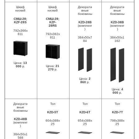
Шкаф
Шкаф
Декорати
Декорати
низкий
низкий
вные
вные
боковины
боковины
СМШ-28;
СМШ-28;
KZF-28S
KZF-
KZD-28B
KZD-38B
28RS
(комплект
(комплект
)
)
792х366х
811
792х382х
811
384х50х7
384х50х1
84
162
Цена:
13
Цена:
21
000
р.
270
р.
Цена:
2
860
р.
Цена:
4
000
р.
Декорати
Топ
Топ
Топ
вные
боковины
KZD-5T
KZD-6T
KZD-7T
KZD-48B
604х388х
654х388х
798х388х
(комплект
25
25
25
)
384х50х1
568