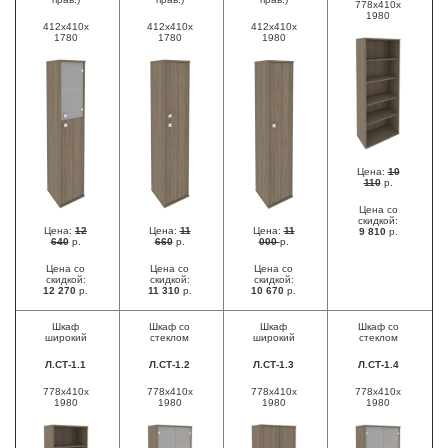
778x410x
1980
412x410x
412x410x
412x410x
1780
1780
1980
Цена:
10
110
р.
Цена со
скидкой:
Цена:
12
Цена:
11
Цена:
11
9 810
р.
640
р.
660
р.
000
р.
Цена со
Цена со
Цена со
скидкой:
скидкой:
скидкой:
12 270
р.
11 310
р.
10 670
р.
Шкаф
Шкаф со
Шкаф
Шкаф со
широкий
стеклом
широкий
стеклом
Л.СТ-1.1
Л.СТ-1.2
Л.СТ-1.3
Л.СТ-1.4
778x410x
778x410x
778х410х
778х410х
1980
1980
1980
1980