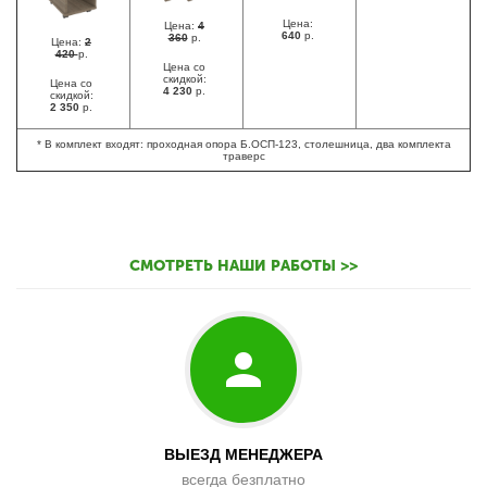
Цена:
Цена:
4
640
р.
360
р.
Цена:
2
420
р.
Цена со
скидкой:
Цена со
4 230
р.
скидкой:
2 350
р.
* В комплект входят: проходная опора Б.ОСП-123, столешница, два комплекта
траверс
СМОТРЕТЬ НАШИ РАБОТЫ >>
ВЫЕЗД МЕНЕДЖЕРА
всегда безплатно