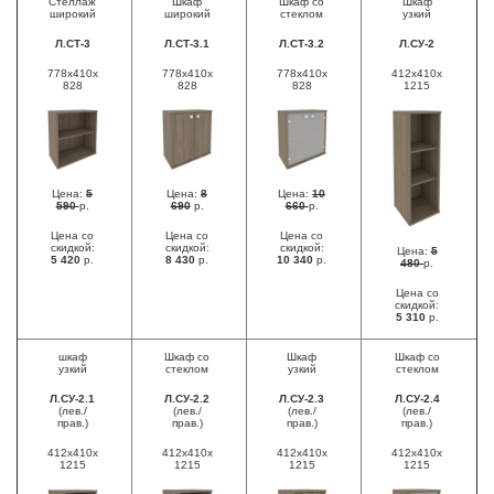
Стеллаж
Шкаф
Шкаф со
Шкаф
широкий
широкий
стеклом
узкий
Л.СТ-3
Л.СТ-3.1
Л.СТ-3.2
Л.СУ-2
778x410x
778x410x
778х410х
412х410х
828
828
828
1215
Цена:
5
Цена:
8
Цена:
10
590
р.
690
р.
660
р.
Цена со
Цена со
Цена со
скидкой:
скидкой:
скидкой:
Цена:
5
5 420
р.
8 430
р.
10 340
р.
480
р.
Цена со
скидкой:
5 310
р.
шкаф
Шкаф со
Шкаф
Шкаф со
узкий
стеклом
узкий
стеклом
Л.СУ-2.1
Л.СУ-2.2
Л.СУ-2.3
Л.СУ-2.4
(лев./
(лев./
(лев./
(лев./
прав.)
прав.)
прав.)
прав.)
412х410х
412x410х
412х410х
412х410х
1215
1215
1215
1215