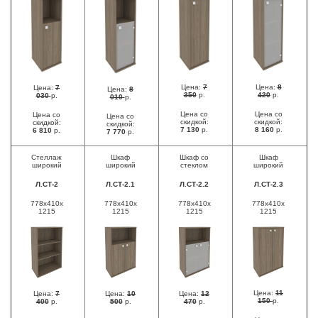
Цена:
7
Цена:
8
Цена:
7
Цена:
8
350
р.
420
р.
030
р.
010
р.
Цена со
Цена со
Цена со
Цена со
скидкой:
скидкой:
скидкой:
скидкой:
7 130
р.
8 160
р.
6 810
р.
7 770
р.
Стеллаж
Шкаф
Шкаф со
Шкаф
широкий
широкий
стеклом
широкий
Л.СТ-2
Л.СТ-2.1
Л.СТ-2.2
Л.СТ-2.3
778х410х
778x410x
778x410x
778x410x
1215
1215
1215
1215
Цена:
11
Цена:
7
Цена:
10
Цена:
12
150
р.
400
р.
500
р.
470
р.