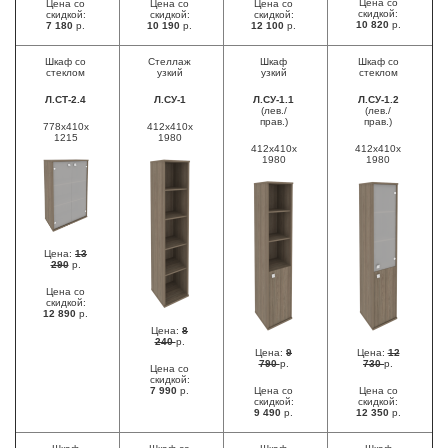
Цена со
Цена со
Цена со
Цена со
скидкой:
скидкой:
скидкой:
скидкой:
10 820
р.
7 180
р.
10 190
р.
12 100
р.
Шкаф со
Стеллаж
Шкаф
Шкаф со
стеклом
узкий
узкий
стеклом
Л.СТ-2.4
Л.СУ-1
Л.СУ-1.1
Л.СУ-1.2
(лев./
(лев./
прав.)
прав.)
778x410x
412x410x
1215
1980
412x410x
412x410x
1980
1980
Цена:
13
290
р.
Цена со
скидкой:
12 890
р.
Цена:
8
240
р.
Цена:
9
Цена:
12
790
р.
730
р.
Цена со
скидкой:
7 990
р.
Цена со
Цена со
скидкой:
скидкой:
9 490
р.
12 350
р.