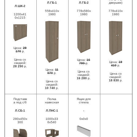
Л.ГБ-1
Л.ГБ-2
дверьми)
Л.ШК-2
558x410x
778x580x
778x410x
1200x41
1980
1980
1980
0x1215
Цена:
29
170
р.
Цена со
Цена:
16
Цена:
19
скидкой:
790
р.
410
р.
28 290
р.
Цена:
11
Цена со
070
р.
Цена со
скидкой:
скидкой:
16 280
р.
18 830
р.
Цена со
скидкой:
10 740
р.
Подставк
Полка
Ящик для
а под с/б
навесная
стекла
Л.СБ-1
Л.ПНС-1
-
280x450x
1000x33
0x0x0
300
6x540