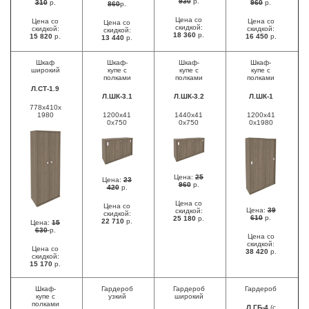
930
р.
310
р.
960
р.
860
р.
Цена со
Цена со
Цена со
Цена со
скидкой:
скидкой:
скидкой:
скидкой:
18 360
р.
15 820
р.
16 450
р.
13 440
р.
Шкаф
Шкаф-
Шкаф-
Шкаф-
широкий
купе с
купе с
купе с
полками
полками
полками
Л.СТ-1.9
Л.ШК-3.1
Л.ШК-3.2
Л.ШК-1
778х410х
1980
1200x41
1440x41
1200x41
0x750
0x750
0x1980
Цена:
25
Цена:
23
960
р.
420
р.
Цена со
Цена со
Цена:
39
скидкой:
скидкой:
610
р.
25 180
р.
22 710
р.
Цена:
15
630
р.
Цена со
скидкой:
Цена со
38 420
р.
скидкой:
15 170
р.
Шкаф-
Гардероб
Гардероб
Гардероб
купе с
узкий
широкий
полками
Л.ГБ-4
(с