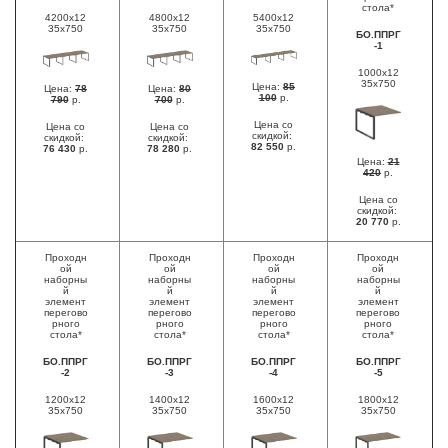
стола*
4200x12
4800x12
5400x12
35x750
35x750
35x750
БО.ППРГ
-1
1000x12
35x750
Цена:
85
Цена:
78
Цена:
80
100
р.
790
р.
700
р.
Цена со
Цена со
Цена со
скидкой:
скидкой:
скидкой:
82 550
р.
76 430
р.
78 280
р.
Цена:
21
420
р.
Цена со
скидкой:
20 770
р.
Проходн
Проходн
Проходн
Проходн
ой
ой
ой
ой
наборны
наборны
наборны
наборны
й
й
й
й
элемент
элемент
элемент
элемент
перегово
перегово
перегово
перегово
рного
рного
рного
рного
стола*
стола*
стола*
стола*
БО.ППРГ
БО.ППРГ
БО.ППРГ
БО.ППРГ
-2
-3
-4
-5
1200x12
1400x12
1600x12
1800x12
35x750
35x750
35x750
35x750