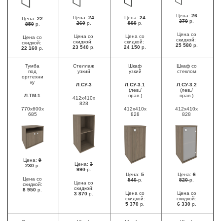
Цена:
26
Цена:
24
Цена:
24
Цена:
22
370
р.
260
р.
900
р.
850
р.
Цена со
Цена со
Цена со
Цена со
скидкой:
скидкой:
скидкой:
скидкой:
25 580
р.
23 540
р.
24 150
р.
22 160
р.
Тумба
Стеллаж
Шкаф
Шкаф со
под
узкий
узкий
стеклом
оргтехни
ку
Л.СУ-3
Л.СУ-3.1
Л.СУ-3.2
(лев./
(лев./
Л.ТМ-1
прав.)
прав.)
412x410x
828
770x600x
412x410x
412x410x
685
828
828
Цена:
9
Цена:
3
230
р.
990
р.
Цена:
5
Цена:
6
Цена со
540
р.
520
р.
Цена со
скидкой:
скидкой:
8 950
р.
Цена со
Цена со
3 870
р.
скидкой:
скидкой:
5 370
р.
6 330
р.