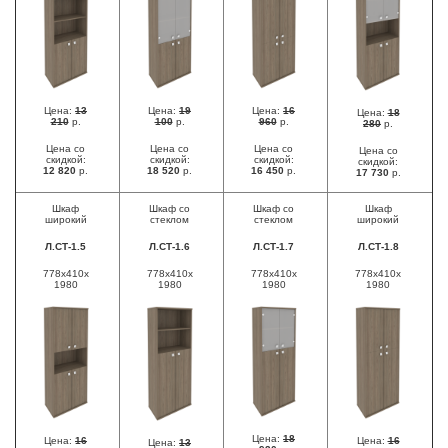
Цена:
13
Цена:
19
Цена:
16
Цена:
18
210
р.
100
р.
960
р.
280
р.
Цена со
Цена со
Цена со
Цена со
скидкой:
скидкой:
скидкой:
скидкой:
12 820
р.
18 520
р.
16 450
р.
17 730
р.
Шкаф
Шкаф со
Шкаф со
Шкаф
широкий
стеклом
стеклом
широкий
Л.СТ-1.5
Л.СТ-1.6
Л.СТ-1.7
Л.СТ-1.8
778х410х
778x410х
778х410х
778х410х
1980
1980
1980
1980
Цена:
18
Цена:
16
Цена:
16
Цена:
13