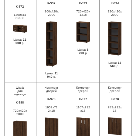
К-932
К-933
К-934
К-972
360x420x
720x420x
720х420х
1200х44
2000
1215
2000
6х600
Цена:
22
000
р.
Цена:
8
790
р.
Цена:
13
560
р.
Цена:
11
040
р.
Шкаф
Комплект
Комплект
Комплект
для
дверей
дверей
дверей
одежды
К-978
К-977
К-976
К-988
1952х71
1167х712
783х712х
720х420х
2х18
х18
18
2000