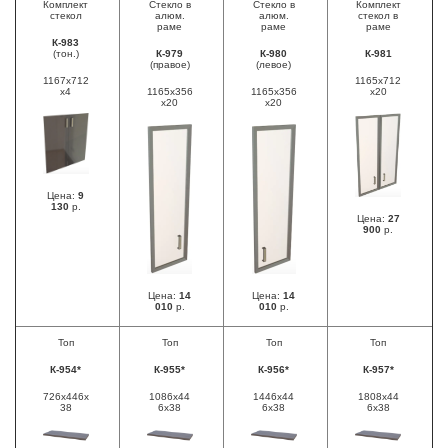
Комплект
Стекло в
Стекло в
Комплект
стекол
алюм.
алюм.
стекол в
раме
раме
раме
К-983
(тон.)
К-979
К-980
К-981
(правое)
(левое)
1167х712
1165х712
х4
1165х356
1165х356
х20
х20
х20
Цена:
9
130
р.
Цена:
27
900
р.
Цена:
14
Цена:
14
010
р.
010
р.
Топ
Топ
Топ
Топ
К-954*
К-955*
К-956*
К-957*
726х446х
1086х44
1446х44
1808х44
38
6х38
6х38
6х38