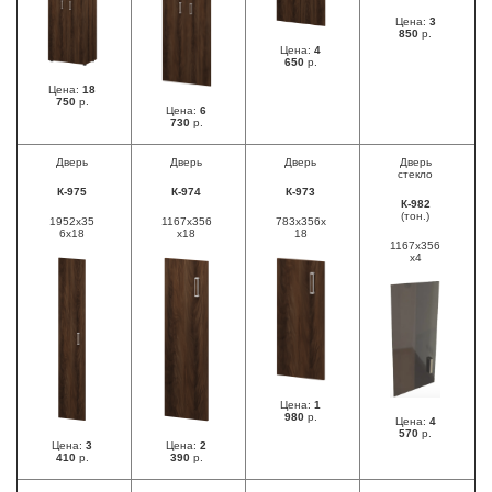
Цена:
3
850
р.
Цена:
4
650
р.
Цена:
18
750
р.
Цена:
6
730
р.
Дверь
Дверь
Дверь
Дверь
стекло
К-975
К-974
К-973
К-982
(тон.)
1952х35
1167x356
783x356x
6х18
x18
18
1167х356
х4
Цена:
1
980
р.
Цена:
4
570
р.
Цена:
3
Цена:
2
410
р.
390
р.