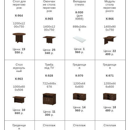
Стол для
Окончан
Вкладыш
Модуль
перегово
ие стола
стекло
стола
ров
перегово
перегово
ров
рного
К-930
К-964
(для
К-965
К966)
К-966
1200х12
00х750
1400х12
898х246х
1400х90
00х750
5
0х750
Цена:
1
Цена:
19
Цена:
25
Цена:
22
960
р.
550
р.
040
р.
400
р.
Стол
Тумба
Греденци
Греденци
журналь
под TV
я
я
ный
К-928
К-970
К-971
К-963
722х446х
1200х44
1200х44
1000x60
676
6х600
6х600
0x506
Цена:
14
Цена:
18
Цена:
10
960
р.
480
р.
Цена:
11
660
р.
300
р.
Греденци
Стеллаж
Стеллаж
Стеллаж
я