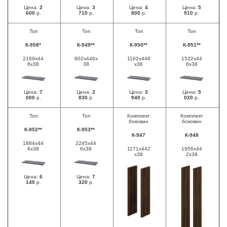
Цена:
2
Цена:
3
Цена:
4
Цена:
5
600
р.
710
р.
800
р.
910
р.
Топ
Топ
Топ
Топ
К-958*
К-949**
К-950**
К-951**
2169х44
802х446х
1162х446
1522х44
6х38
38
х38
6х38
Цена:
7
Цена:
2
Цена:
3
Цена:
5
000
р.
830
р.
940
р.
020
р.
Топ
Топ
Комплект
Комплект
боковин
боковин
К-952**
К-953**
К-947
К-948
1884х44
2245х44
6х38
6х38
1171х442
1956х44
х38
2х38
Цена:
6
Цена:
7
140
р.
320
р.