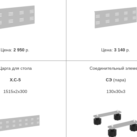
Цена:
2 950
р.
Цена:
3 140
р.
Царга для стола
Соединительный элем
X.C-5
СЭ
(пара)
1515х2х300
130х30х3