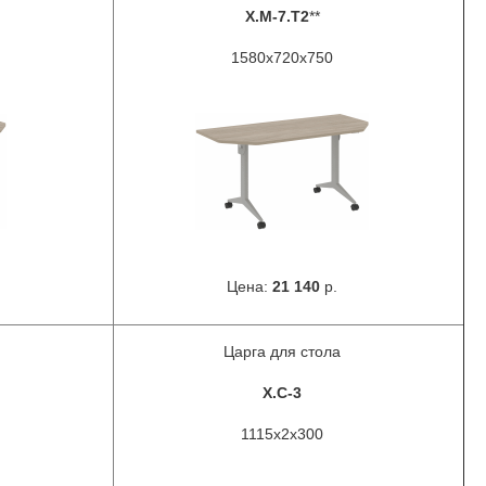
X.M-7.T2
**
1580х720х750
Цена:
21 140
р.
Царга для стола
X.C-3
1115х2х300