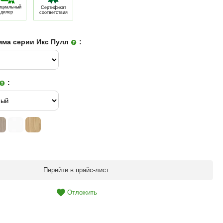
циальный
Сертификат
дилер
соответствия
мма серии Икс Пулл
:
:
Перейти в прайс-лист
Отложить