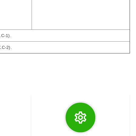
.C-1)
.
.C-2)
.