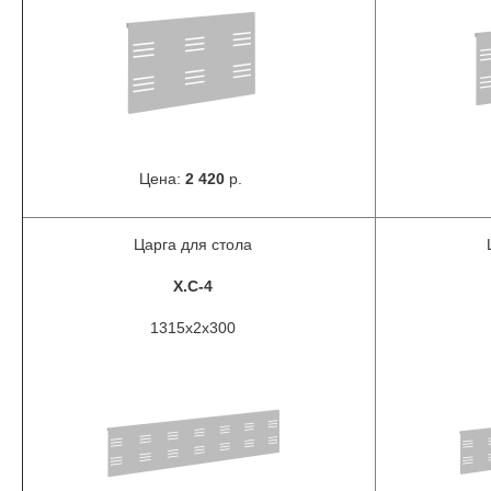
Цена:
2 420
р.
Царга для стола
X.C-4
1315х2х300