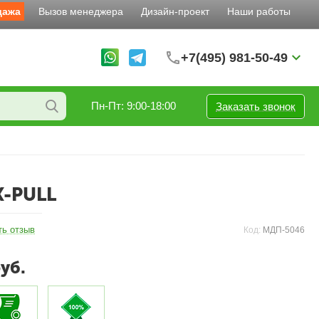
дажа
Вызов менеджера
Дизайн-проект
Наши работы
+7(495) 981-50-49
Пн-Пт: 9:00-18:00
Заказать звонок
X-PULL
ть отзыв
Код:
МДП-5046
уб.