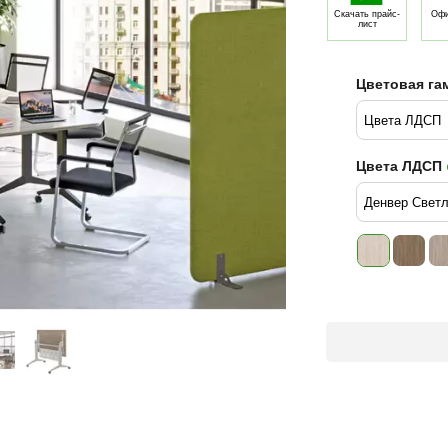
Скачать прайс-
Офи
лист
Цветовая га
Цвета ЛДСП