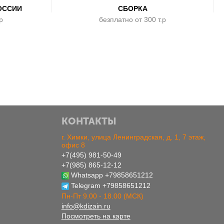
ОССИИ
СБОРКА
р
безплатно от 300 т.р
КОНТАКТЫ
г. Химки, улица Ленинградская, д. 1, 7 этаж,
офис 8
+7(495) 981-50-49
+7(985) 865-12-12
Whatsapp
+79858651212
Telegram
+79858651212
Пн-Пт 9.00 - 18.00 (МСК)
info@kdizain.ru
Посмотреть на карте