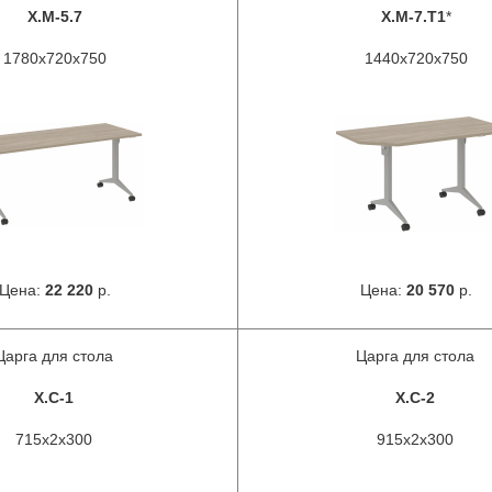
X.M-5.7
X.M-7.T1
*
1780х720х750
1440х720х750
Цена:
22 220
р.
Цена:
20 570
р.
Царга для стола
Царга для стола
X.C-1
X.C-2
715х2х300
915х2х300