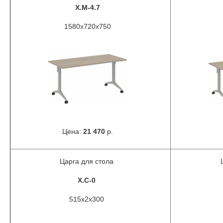
X.M-4.7
1580х720х750
Цена:
21 470
р.
Царга для стола
X.C-0
515х2х300