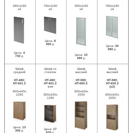
390х1180
780х1180
390х1180
780х1180
х4
х4
х4
х4
Цена:
8
950
р.
Цена:
20
980
р.
Цена:
4
Цена:
10
730
р.
490
р.
Шкаф
Шкаф со
Шкаф
Шкаф
средний
стеклом
высокий
высокий
НТ-480;
НТ-480;
НТ-580;
НТ-580;
НТ-601.2
НТ-601.2
НТ-600.2
НТ-600.2
стл
(х2)
800х445х
800х445х
1280
800х445х
2050
800х445х
1280
2050
Цена:
13
Цена:
17
300
р.
620
р.