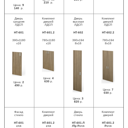
210
р.
Цена:
9
140
р.
Дверь
Комплект
Дверь
Комплект
средняя
дверей
высокая
дверей
ЛДСП
ЛДСП
ЛДСП
ЛДСП
НТ-601
НТ-601.2
НТ-602
НТ-602.2
390х1180
780х1180
390х194
780х194
х16
х16
8х16
8х16
Цена:
4
630
р.
Цена:
2
490
р.
Цена:
7
030
р.
Цена:
3
820
р.
Фасад
Комплект
Дверь
Комплект
стекло
дверей
стекло
дверей
НТ-601
НТ-601.2
НТ-601.Л
НТ-601.2
стл
стл
/Пр Рстл
Рстл