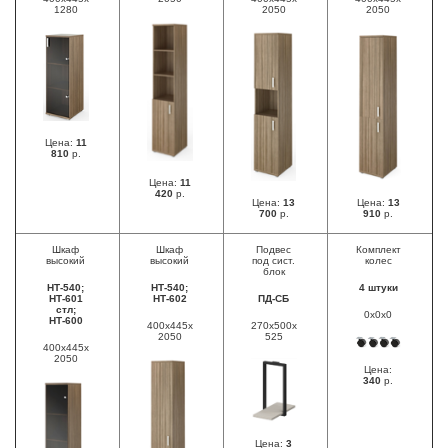
1280
2050
2050
Цена:
11
810
р.
Цена:
11
420
р.
Цена:
13
Цена:
13
700
р.
910
р.
Шкаф
Шкаф
Подвес
Комплект
высокий
высокий
под сист.
колес
блок
НТ-540;
НТ-540;
4 штуки
НТ-601
НТ-602
ПД-СБ
стл;
0х0х0
НТ-600
400х445х
270х500х
2050
525
400х445х
2050
Цена:
340
р.
Цена:
3