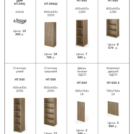
(для
НТ-440
НТ-480
НТ-090)
НТ-590Ш
400х445х
800х445х
0х0х0
900х445х
1280
1280
2050
Цена:
15
490
р.
Цена:
8
670
р.
Цена:
18
Цена:
7
780
р.
080
р.
Стеллаж
Стеллаж
Дверь
Комплект
узкий
широкий
низкая
дверей
ЛДСП
ЛДСП
НТ-540
НТ-580
НТ-600
НТ-600.2
400х445х
800х445х
2050
2050
390х764х
780х764х
16
16
Цена:
3
960
р.
Цена:
2
Цена:
12
280
р.