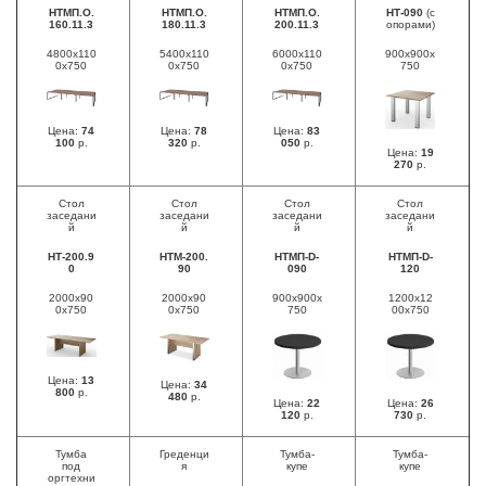
НТМП.О.
НТМП.О.
НТМП.О.
НТ-090
(с
160.11.3
180.11.3
200.11.3
опорами)
4800х110
5400х110
6000х110
900х900х
0х750
0х750
0х750
750
Цена:
74
Цена:
78
Цена:
83
100
р.
320
р.
050
р.
Цена:
19
270
р.
Стол
Стол
Стол
Стол
заседани
заседани
заседани
заседани
й
й
й
й
НТ-200.9
НТМ-200.
НТМП-D-
НТМП-D-
0
90
090
120
2000х90
2000х90
900х900х
1200х12
0х750
0х750
750
00х750
Цена:
13
Цена:
34
800
р.
480
р.
Цена:
22
Цена:
26
120
р.
730
р.
Тумба
Греденци
Тумба-
Тумба-
под
я
купе
купе
оргтехни