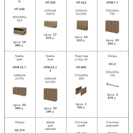
ку
НТ-350
НТ-412
НТМ-7.7
НТ-340
1350х44
1200х44
730х442х
5х670
5х1280
750
900х595х
620
Цена:
17
Цена:
24
870
р.
610
р.
Цена:
15
Цена:
10
260
р.
980
р.
Тумба-
Тумба-
Подставк
Опора
купе
купе
а под с/б
ОС-2
НТМ-15.7
НТМ-15.1
НТ-800
2
100х100х
1496х44
270х450х
720
2х750
1496х44
280
2х1280
Цена:
3
870
р.
Цена:
1
Цена:
24
700
р.
990
р.
Цена:
33
190
р.
Опоры
Шкаф
Стеллаж
Стеллаж
для
узкий
широкий
одежды
ОС-2*4