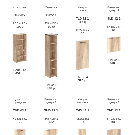
Стеллаж
Стеллаж
Дверь
Комплект
низкая
дверей
ТНС-85
THC-42
TLD 42-1
TLD 42-2
(L/R)
850х430х
426х430х
1930
1930
846x18х7
422х18х7
65
65
Цена:
8
740
р.
Цена:
12
450
р.
Цена:
4
520
р.
Цена:
9
370
р.
Дверь
Комплект
Дверь
Комплект
средняя
дверей
высокая
дверей
TMD 42-1
TMD 42-2
THD 42-1
ТНD-42-2
422x18х1
846х18х1
422х18х1
846x18x1
132
132
900
900