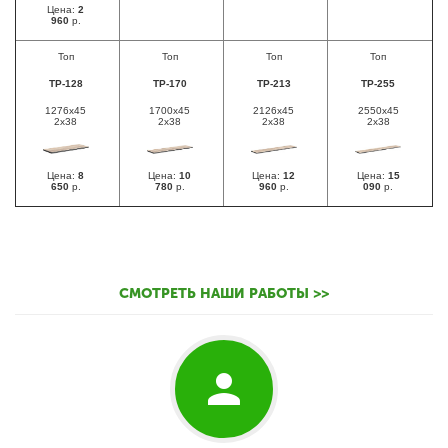
Цена:
2
960
р.
Топ
Топ
Топ
Топ
TР-128
TР-170
TР-213
ТР-255
1276x45
1700х45
2126х45
2550x45
2x38
2х38
2х38
2x38
Цена:
8
Цена:
10
Цена:
12
Цена:
15
650
р.
780
р.
960
р.
090
р.
СМОТРЕТЬ НАШИ РАБОТЫ >>