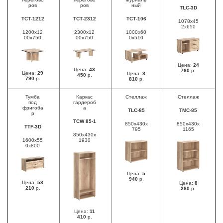
ров
ров
ный
TLC-3D
ТСТ-1212
ТСТ-2312
ТСТ-106
1078х45
2х650
1200x12
2300x12
1000х60
00x750
00x750
0х510
Цена:
24
Цена:
43
760
р.
Цена:
29
Цена:
8
450
р.
790
р.
810
р.
Тумба
Каркас
Стеллаж
Стеллаж
под
гардероб
фригоба
а
TLC-85
ТМС-85
р
TCW 85-1
850x430x
850х430х
TTF-3D
795
1165
850x430x
1600x55
1930
0x800
Цена:
5
940
р.
Цена:
58
Цена:
8
210
р.
280
р.
Цена:
11
410
р.