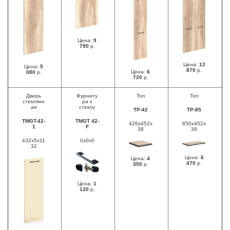
Цена:
9
790
р.
Цена:
12
Цена:
5
870
р.
Цена:
6
080
р.
720
р.
Дверь
Фурниту
Топ
Топ
стеклянн
ра к
ая
стеклу
TР-42
ТР-85
TMGT-42-
TMGT 42-
426х452х
850x452x
1
F
38
38
432x5x11
0х0х0
32
Цена:
6
Цена:
4
470
р.
350
р.
Цена:
1
120
р.