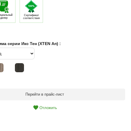
циальный
Сертификат
дилер
соответствия
ма серии Икс Тен (XTEN Ап) :
Перейти в прайс-лист
Отложить