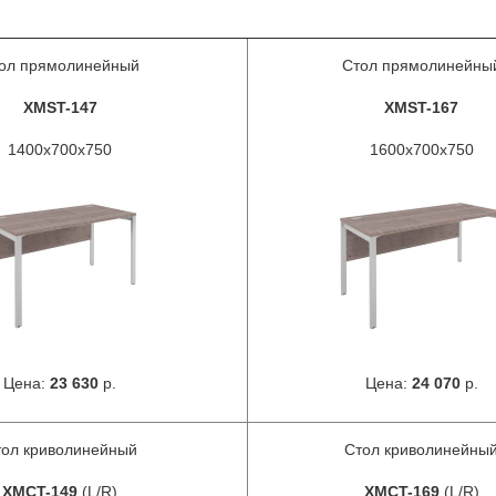
ол прямолинейный
Стол прямолинейны
XMST-147
XMST-167
1400x700x750
1600x700x750
Цена:
23 630
р.
Цена:
24 070
р.
ол криволинейный
Стол криволинейны
XMCT-149
(L/R)
XMCT-169
(L/R)