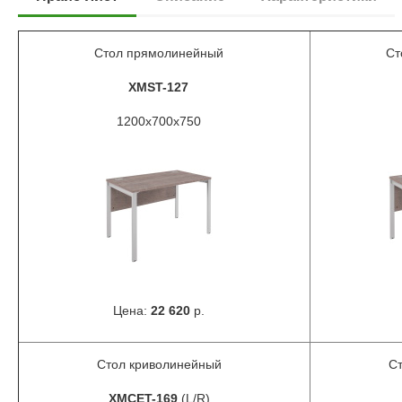
Стол прямолинейный
Ст
XMST-127
1200x700x750
Цена:
22 620
р.
Стол криволинейный
Ст
XMCET-169
(L/R)