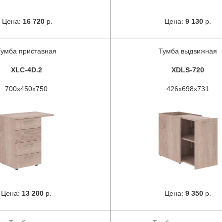
Цена:
16 720
р.
Цена:
9 130
р.
Тумба приставная
Тумба выдвижная
XLC-4D.2
XDLS-720
700x450x750
426x698x731
Цена:
13 200
р.
Цена:
9 350
р.