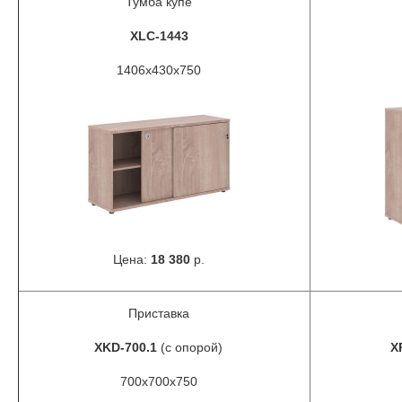
Тумба купе
XLC-1443
1406x430x750
Цена:
18 380
р.
Приставка
XKD-700.1
(с опорой)
X
700x700x750