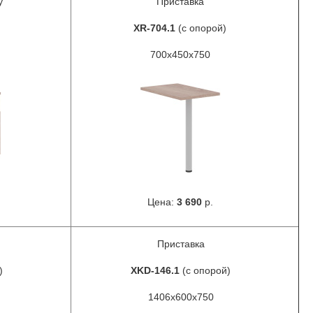
у
Приставка
XR-704.1
(с опорой)
700x450x750
Цена:
3 690
р.
Приставка
)
XKD-146.1
(с опорой)
1406x600x750