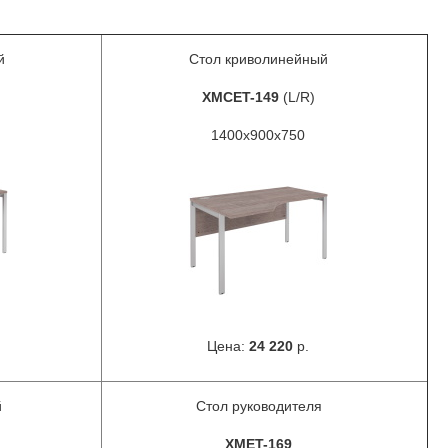
й
Стол криволинейный
XMCET-149
(L/R)
1400x900x750
Цена:
24 220
р.
й
Стол руководителя
XMET-169