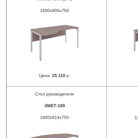
1600x900x750
Цена:
25 110
р.
Стол руководителя
XMET-189
1800x914x750
1