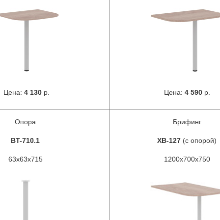
Цена:
4 130
р.
Цена:
4 590
р.
Опора
Брифинг
BT-710.1
XB-127
(с опорой)
63x63x715
1200x700x750