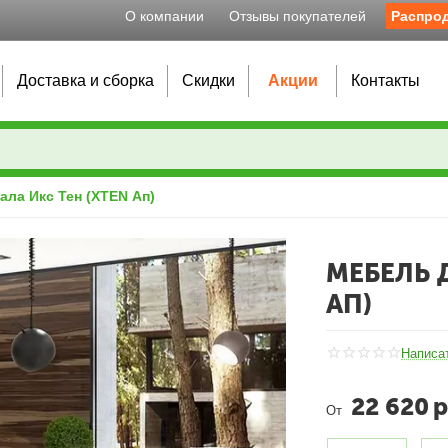
О компании
Отзывы покупателей
Распро
Доставка и сборка
Скидки
Акции
Контакты
ала Икс Тен (XTEN Ап)
МЕБЕЛЬ 
АП)
Написа
22 620
р
От