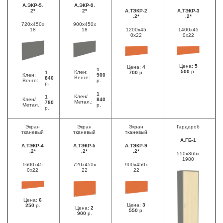
А.ЭКР-5.
А.ЭКР-9.
2*
2*
А.ТЭКР-2
А.ТЭКР-3
.2*
.2*
720x450x
900x450x
18
18
1200x45
1400x45
0x22
0x22
Цена:
5
Цена:
4
1
500
р.
Клен;
1
700
р.
Клен;
900
Венге:
840
Венге:
р.
р.
1
Клен/
1
Клен/
840
Метал.:
780
Метал.:
р.
р.
Экран
Экран
Экран
Гардероб
тканевый
тканевый
тканевый
А.ГБ-1
А.ТЭКР-4
А.ТЭКР-5
А.ТЭКР-9
.2*
.2*
.2*
550x365x
1980
1600x45
720x450x
900x450x
0x22
22
22
Цена:
6
Цена:
3
250
р.
Цена:
2
550
р.
900
р.