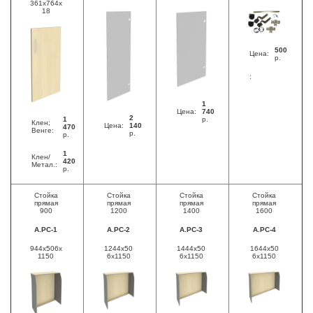
361x764x
18
500
Цена:
р.
:
1
Цена:
740
2
1
р.
Клен;
Цена:
140
470
Венге:
р.
р.
1
Клен/
420
Метал.:
р.
Стойка
Стойка
Стойка
Стойка
прямая
прямая
прямая
прямая
900
1200
1400
1600
А.РС-1
А.РС-2
А.РС-3
А.РС-4
944x506x
1244x50
1444x50
1644x50
1150
6x1150
6x1150
6x1150