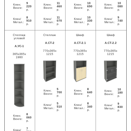
9
11
10
10
Клен;
Клен;
Клен;
Клен;
220
460
690
080
Венге:
Венге:
Венге:
Венге:
р.
р.
р.
р.
8
11
10
9
Клен/
Клен/
Клен/
Клен/
910
070
330
740
Метал.:
Метал.:
Метал.:
Метал.:
р.
р.
р.
р.
Стеллаж
Стеллаж
Шкаф
Шкаф
угловой
А.СТ-2
А.СТ-2.1
А.СТ-2.2
А.УС-1
770x365x
770x365x
770x365x
365x365x
1215
1215
1215
1980
5
8
10
Клен;
Клен;
Клен;
700
640
180
Венге:
Венге:
Венге:
р.
р.
р.
5
8
9
Клен/
Клен/
Клен/
510
340
830
Метал.:
Метал.:
Метал.:
р.
р.
р.
8
Клен;
060
Венге:
р.
7
Клен/