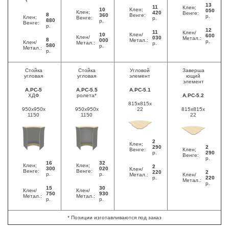
13
11
Клен;
10
Клен;
050
Клен;
420
Венге:
8
360
Венге:
р.
Клен;
Венге:
р.
880
р.
Венге:
р.
12
11
Клен/
10
Клен/
600
Клен/
030
Метал.:
8
000
Метал.:
р.
Клен/
Метал.:
р.
580
р.
Метал.:
р.
Стойка
Стойка
Угловой
Заверша
угловая
угловая
элемент
ющий
элемент
А.РС-5
А.РС-5.5
А.РС-5.1
ХДФ
ролета*
А.РС-5.2
815x815x
950x950x
950x950x
22
815x815x
1150
1150
22
2
Клен;
290
2
Венге:
Клен;
р.
290
Венге:
р.
16
32
Клен;
Клен;
2
300
020
Клен/
Венге:
Венге:
220
2
р.
р.
Метал.:
Клен/
р.
220
Метал.:
р.
15
30
Клен/
Клен/
750
930
Метал.:
Метал.:
р.
р.
* Позиции изготавливаются под заказ