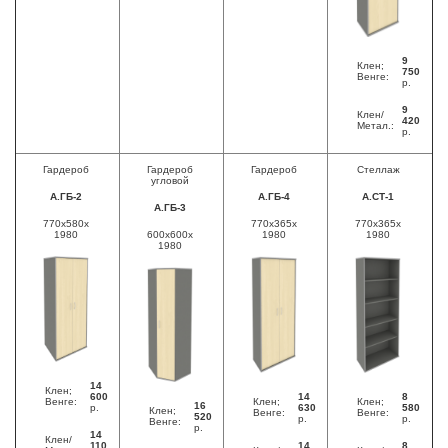
9
Клен;
750
Венге:
р.
9
Клен/
420
Метал.:
р.
Гардероб
Гардероб
Гардероб
Стеллаж
угловой
А.ГБ-2
А.ГБ-4
А.СТ-1
А.ГБ-3
770x580x
770x365x
770x365x
1980
600x600x
1980
1980
1980
14
Клен;
600
14
8
Венге:
Клен;
Клен;
16
р.
630
580
Клен;
Венге:
Венге:
520
р.
р.
Венге:
р.
14
Клен/
110
14
8