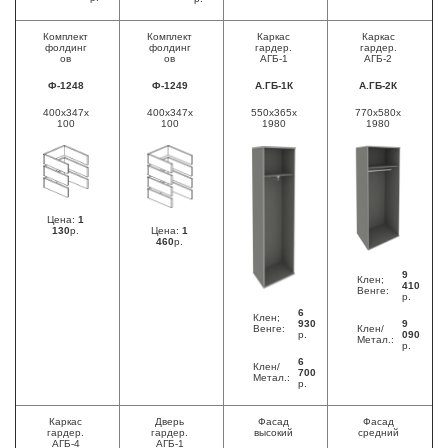
Комплект
Комплект
Каркас
Каркас
фолдинг
фолдинг
гардер.
гардер.
ов
ов
АГБ-1
АГБ-2
Ф-1248
Ф-1249
А.ГБ-1К
А.ГБ-2К
400x347x
400x347x
550x365x
770x580x
100
100
1980
1980
Цена:
1
130
р.
Цена:
1
460
р.
9
Клен;
410
Венге:
р.
6
Клен;
930
9
Венге:
Клен/
р.
090
Метал.:
р.
6
Клен/
700
Метал.:
р.
Каркас
Дверь
Фасад
Фасад
гардер.
гардер.
высокий
средний
АГБ-4
АГБ-1