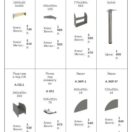
1600x30
770x280x
0x0x0
0x400
550x550x
683
100
3
1
Клен;
Клен;
740
980
Венге:
Венге:
р.
р.
3
Клен;
590
Венге:
3
1
р.
Клен/
Клен/
610
920
Метал.:
Метал.:
р.
р.
3
Клен/
1
470
Метал.:
Цена:
400
р.
р.
Подставк
Полка
Экран
Экран
а под С/Б
под
клавиату
А.ЭКР-1
А.ЭКР-5*
ру
А.СБ-1
600x450x
720x450x
А 401
280x450x
18
18
300
536x352x
78
1
Клен;
1
1
Клен;
840
Клен;
Венге:
640
1
670
Венге:
р.
Клен;
Венге:
р.
530
р.
Венге:
р.