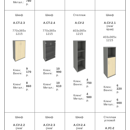
780
Метал.:
р.
Шкаф
Шкаф
Стеллаж
Шкаф
А.СТ-2.3
А.СТ-2.4
А.СУ-2
А.СУ-2.1
(лев/
прав)
770x365x
770x365x
403x365x
1215
1215
1215
403x365x
1215
9
10
Клен;
Клен;
170
990
Венге:
Венге:
р.
р.
4
Клен;
8
10
750
Клен/
Клен/
Венге:
6
860
610
р.
Клен;
Метал.:
Метал.:
220
р.
р.
Венге:
р.
4
Клен/
580
Метал.:
6
р.
Клен/
000
Метал.:
р.
Шкаф
Шкаф
Шкаф
Стеллаж
угловой
А.СУ-2.2
А.СУ-2.3
А.СУ-2.4
(лев/
(лев/
(лев/
А.УС-2