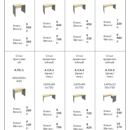
7
6
5
Клен;
Клен;
Клен;
220
5
450
940
Венге:
Клен;
Венге:
Венге:
р.
550
р.
р.
Венге:
р.
6
6
5
Клен/
Клен/
Клен/
980
5
230
740
Метал.:
Клен/
Метал.:
Метал.:
р.
360
р.
р.
Метал.:
р.
Стол
Стол
Стол
Стол
приставн
криволин
криволин
криволин
ой
ейный
ейный
ейный
А.ПС-1
А.СА-1
А.СА-2
А.СА-3
(прав./
(прав./
(прав./
лев.)
лев.)
лев.)
900x500x
645
1600x90
1400x90
1400x12
0x750
0x750
00x750
4
Клен;
10
9
8
290
Клен;
Клен;
Клен;
Венге:
530
100
720
р.
Венге:
Венге:
Венге:
р.
р.
р.
4
Клен/
10
8
8
140
Клен/
Клен/
Клен/
Метал.:
170
790
420
р.
Метал.:
Метал.:
Метал.: