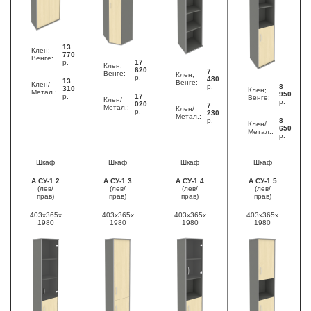
13
Клен;
770
Венге:
р.
17
Клен;
620
7
Венге:
Клен;
р.
480
13
Венге:
Клен/
р.
8
310
Клен;
Метал.:
950
р.
17
Венге:
Клен/
р.
020
7
Метал.:
Клен/
р.
230
Метал.:
р.
8
Клен/
650
Метал.:
р.
Шкаф
Шкаф
Шкаф
Шкаф
А.СУ-1.2
А.СУ-1.3
А.СУ-1.4
А.СУ-1.5
(лев/
(лев/
(лев/
(лев/
прав)
прав)
прав)
прав)
403x365x
403x365x
403x365x
403x365x
1980
1980
1980
1980