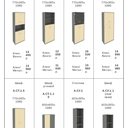
770x365x
770x365x
770x365x
770x365x
1980
1980
1980
1980
12
16
14
14
Клен;
Клен;
Клен;
Клен;
050
530
990
450
Венге:
Венге:
Венге:
Венге:
р.
р.
р.
р.
11
15
14
13
Клен/
Клен/
Клен/
Клен/
640
960
480
960
Метал.:
Метал.:
Метал.:
Метал.:
р.
р.
р.
р.
Шкаф
Шкаф
Стеллаж
Шкаф
угловой
А.СТ-1.9
А.СУ-1
А.СУ-1.1
А.СТ-1.1
(лев/
0
прав)
770x365x
403x365x
1980
1980
600x600x
403x365x
1980
1980