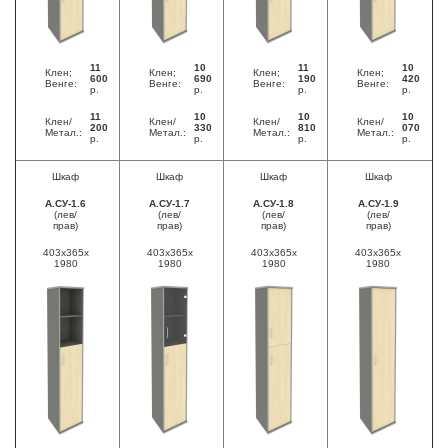
11
10
11
10
Клен;
Клен;
Клен;
Клен;
600
690
190
420
Венге:
Венге:
Венге:
Венге:
р.
р.
р.
р.
11
10
10
10
Клен/
Клен/
Клен/
Клен/
200
330
810
070
Метал.:
Метал.:
Метал.:
Метал.:
р.
р.
р.
р.
Шкаф
Шкаф
Шкаф
Шкаф
А.СУ-1.6
А.СУ-1.7
А.СУ-1.8
А.СУ-1.9
(лев/
(лев/
(лев/
(лев/
прав)
прав)
прав)
прав)
403x365x
403x365x
403x365x
403x365x
1980
1980
1980
1980