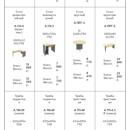
р.
р.
р.
Стол
Стол
Стол
Стол
криволин
компьюте
круглый
перегово
ейный
рный
рный
А.ПРГ-1
А.СА-4
А.СК-1
А.ПРГ-2
(прав./
D-
лев.)
900x720x
1100x750
1800x90
750
0x750
1600x12
00x750
8
15
Клен;
Клен;
770
400
7
Венге:
Венге:
11
Клен;
р.
р.
Клен;
990
660
Венге:
Венге:
р.
р.
8
15
Клен/
Клен/
470
200
7
Метал.:
Метал.:
11
Клен/
р.
р.
Клен/
720
260
Метал.:
Метал.:
р.
р.
Тумба
Тумба
Тумба
Тумба
подкатна
подкатна
приставн
приставн
я
я
ая
ая
А.ТМ-3F
А.ТМ-4F
А.ТП-4F
А.ТП-4.1
(замок)
(замок)
(замок)
F
(замок)
420x450x
420x450x
412x450x
412x600x
556
708
755
755