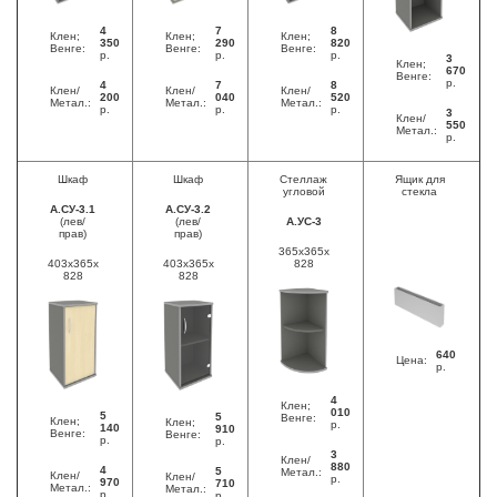
4
7
8
Клен;
Клен;
Клен;
350
290
820
Венге:
Венге:
Венге:
р.
р.
р.
3
Клен;
670
Венге:
р.
4
7
8
Клен/
Клен/
Клен/
200
040
520
Метал.:
Метал.:
Метал.:
р.
р.
р.
3
Клен/
550
Метал.:
р.
Шкаф
Шкаф
Стеллаж
Ящик для
угловой
стекла
А.СУ-3.1
А.СУ-3.2
(лев/
(лев/
А.УС-3
прав)
прав)
365x365x
403x365x
403x365x
828
828
828
640
Цена:
р.
4
Клен;
010
5
5
Венге:
Клен;
Клен;
р.
140
910
Венге:
Венге:
р.
р.
3
Клен/
880
4
5
Метал.:
Клен/
Клен/
р.
970
710
Метал.:
Метал.:
р.
р.