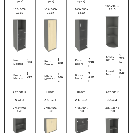
прав)
прав)
прав)
365x365x
403x365x
403x365x
403x365x
1215
1215
1215
1215
5
Клен;
720
6
7
6
Венге:
Клен;
Клен;
Клен;
р.
980
390
480
Венге:
Венге:
Венге:
р.
р.
р.
5
Клен/
530
6
7
6
Метал.:
Клен/
Клен/
Клен/
р.
750
140
260
Метал.:
Метал.:
Метал.:
р.
р.
р.
Стеллаж
Шкаф
Шкаф
Стеллаж
А.СТ-3
А.СТ-3.1
А.СТ-3.2
А.СУ-3
770x365x
770x365x
770x365x
403x365x
828
828
828
828