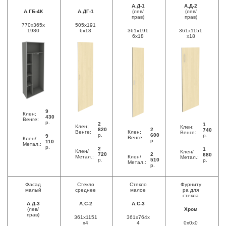
А.Д-1
А.Д-2
А.ГБ-4К
А.ДГ-1
(лев/
(лев/
прав)
прав)
770x365x
505x191
1980
6x18
361x191
361x1151
6x18
x18
9
Клен;
430
Венге:
р.
2
1
Клен;
Клен;
820
2
740
Венге:
Клен;
Венге:
р.
600
р.
9
Венге:
Клен/
р.
110
Метал.:
р.
2
1
Клен/
Клен/
720
2
680
Метал.:
Клен/
Метал.:
р.
510
р.
Метал.:
р.
Фасад
Стекло
Стекло
Фурниту
малый
среднее
малое
ра для
стекла
А.Д-3
А.С-2
А.С-3
(лев/
Хром
прав)
361x1151
361x764x
x4
4
0x0x0