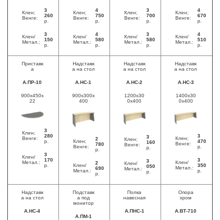
3
4
3
4
Клен;
Клен;
Клен;
Клен;
260
750
700
670
Венге:
Венге:
Венге:
Венге:
р.
р.
р.
р.
3
4
3
4
Клен/
Клен/
Клен/
Клен/
150
580
580
510
Метал.:
Метал.:
Метал.:
Метал.:
р.
р.
р.
р.
Приставк
Надставк
Надставк
Надставк
а
а на стол
а на стол
а на стол
А.ПР-10
А.НС-1
А.НС-2
А.НС-3
900x450x
900x300x
1200x30
1400x30
22
400
0x400
0x400
3
Клен;
280
3
3
Венге:
Клен;
2
Клен;
р.
Клен;
470
160
Венге:
780
Венге:
Венге:
р.
р.
р.
3
Клен/
170
3
3
Метал.:
Клен/
2
Клен/
р.
Клен/
350
050
Метал.:
690
Метал.:
Метал.:
р.
р.
р.
Надставк
Подставк
Полка
Опора
а на стол
а под
навесная
хром
монитор
А.НС-4
А.ПНС-1
А.ВТ-710
А.ПМ-1