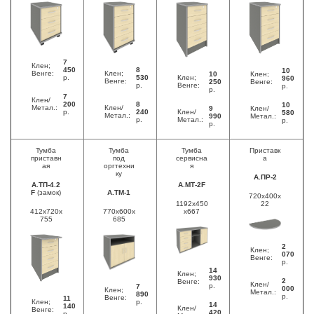
7
Клен;
450
8
10
Венге:
Клен;
10
Клен;
р.
530
Клен;
960
Венге:
250
Венге:
р.
Венге:
р.
р.
7
Клен/
200
8
10
Метал.:
Клен/
9
Клен/
р.
240
Клен/
580
Метал.:
990
Метал.:
р.
Метал.:
р.
р.
Тумба
Тумба
Тумба
Приставк
приставн
под
сервисна
а
ая
оргтехни
я
ку
А.ПР-2
А.ТП-4.2
А.МТ-2F
F
(замок)
А.ТМ-1
720x400x
1192x450
22
412x720x
770x600x
x667
755
685
2
Клен;
070
Венге:
р.
14
Клен;
930
2
Венге:
Клен/
р.
7
000
Клен;
Метал.:
890
р.
Венге:
11
Клен;
р.
14
140
Клен/
Венге:
420
р.