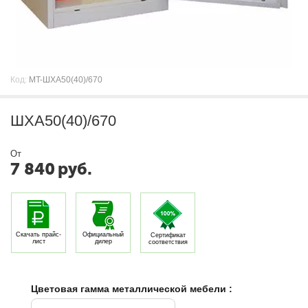
Код:
MT-ШХА50(40)/670
ШХА50(40)/670
От
7 840
руб.
Скачать прайс-
Официальный
Сертификат
лист
дилер
соответствия
Цветовая гамма металлической мебели :