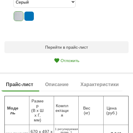
Перейти в прайс-лист
Отложить
Прайс-лист
Описание
Характеристики
Разме
р
Компл
Моде
Вес
Цена
(В х Ш
ектаци
ль
(кг)
(руб.)
х Г,
я
мм)
1 регулируемая
670 х 497 х
полка, 1