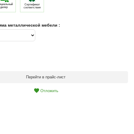
циальный
Сертификат
дилер
соответствия
мма металлической мебели :
Перейти в прайс-лист
Отложить