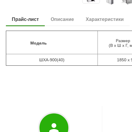
Прайс-лист
Описание
Характеристики
Размер
Модель
(В х Ш х Г, 
ШХА-900(40)
1850 х 