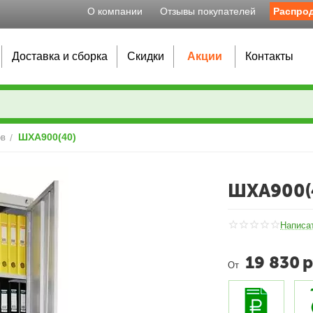
О компании
Отзывы покупателей
Распро
Доставка и сборка
Скидки
Акции
Контакты
ШХА900(40)
ов
/
ШХА900(
Написа
19 830
р
От