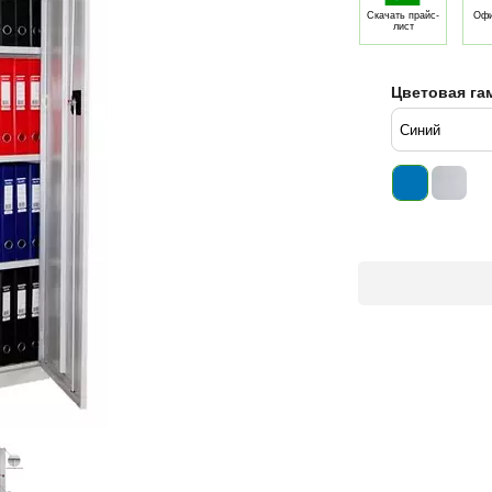
Скачать прайс-
Офи
лист
Цветовая га