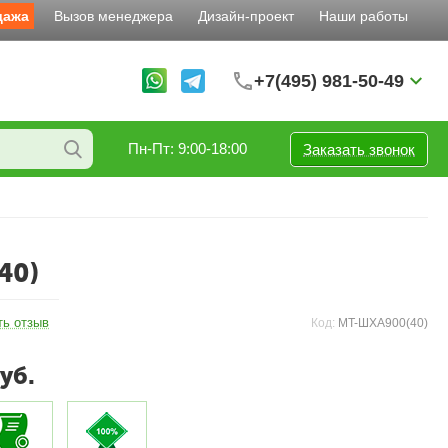
дажа
Вызов менеджера
Дизайн-проект
Наши работы
+7(495) 981-50-49
Пн-Пт: 9:00-18:00
Заказать звонок
40)
ть отзыв
Код:
MT-ШХА900(40)
уб.