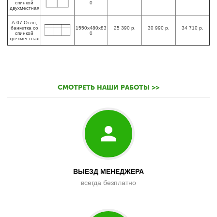
спинкой
0
двухместная
А-07 Осло,
банкетка со
1550х480х83
25 390 р.
30 990 р.
34 710 р.
спинкой
0
трехместная
СМОТРЕТЬ НАШИ РАБОТЫ >>
ВЫЕЗД МЕНЕДЖЕРА
всегда безплатно