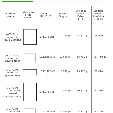
Экокожа
Экокожа
Изображ
Наимено
Габариты
Экокожа
Domus,
Boom,
ение
вание
Ш х Г х В
Oregon
Velvet
Art-Vision
(Схема)
LUX
(+10%)
А-07 Осло,
10 310 р.
12 830 р.
14 520 р.
банкетка
600х480х480
одноместная
А-07 Осло,
1020х480х48
12 640 р.
15 700 р.
17 750 р.
банкетка
0
двухместная
А-07 Осло,
1550х480х48
16 040 р.
19 920 р.
22 490 р.
банкетка
0
трехместная
А-07 Осло,
банкетка со
16 010 р.
19 210 р.
21 330 р.
600х480х830
спинкой
одноместная
А-07 Осло,
банкетка со
1020х480х83
20 070 р.
24 350 р.
27 190 р.