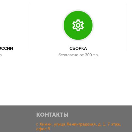
ОССИИ
СБОРКА
р
безплатно от 300 т.р
КОНТАКТЫ
г. Химки, улица Ленинградская, д. 1, 7 этаж,
офис 8