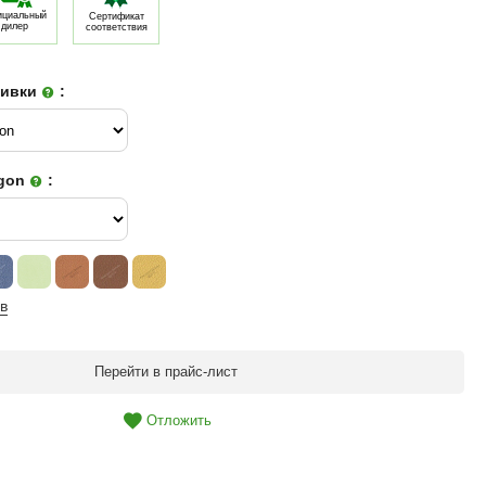
циальный
Сертификат
дилер
соответствия
бивки
:
egon
:
в
Перейти в прайс-лист
Отложить