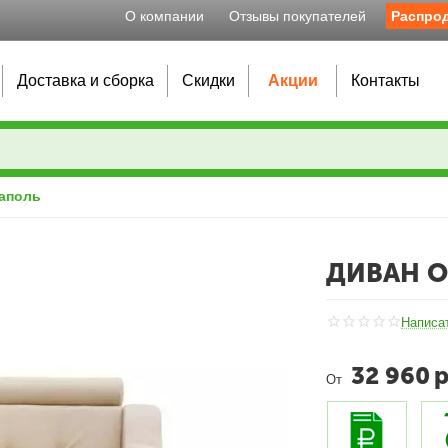
О компании
Отзывы покупателей
Распро
Доставка и сборка
Скидки
Акции
Контакты
аполь
ДИВАН О
Написа
32 960
р
От