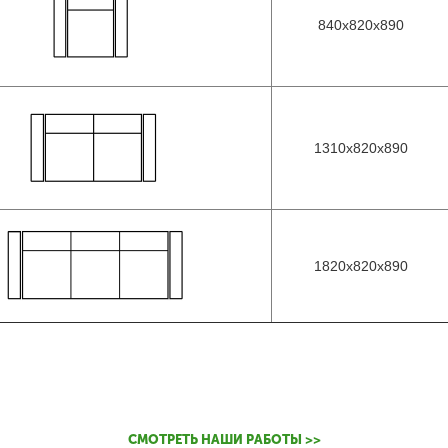
840х820х890
1310х820х890
1820х820х890
СМОТРЕТЬ НАШИ РАБОТЫ >>