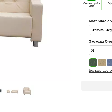
Скачать прайс-
Офи
лист
Материал о
Экокожа Or
Больше цвето