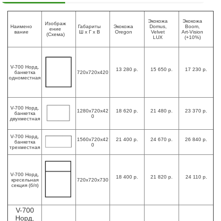
Экокожа
Экокожа
Изображ
Наимено
Габариты
Экокожа
Domus,
Boom,
ение
вание
Ш х Г х В
Oregon
Velvet
Art-Vision
(Схема)
LUX
(+10%)
V-700 Норд,
13 280 р.
15 650 р.
17 230 р.
банкетка
720х720х420
одноместная
V-700 Норд,
1280х720х42
18 620 р.
21 480 р.
23 370 р.
банкетка
0
двухместная
V-700 Норд,
1560х720х42
21 400 р.
24 670 р.
26 840 р.
банкетка
0
трехместная
V-700 Норд,
18 400 р.
21 820 р.
24 110 р.
кресельная
720х720х730
секция (б/п)
V-700
Норд,