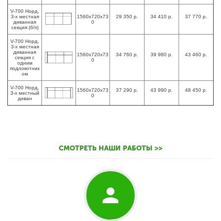
V-700 Норд,
3-х местная
1560х720х73
29 350 р.
34 410 р.
37 770 р.
диванная
0
секция (б/п)
V-700 Норд,
3-х местная
диванная
1560х720х73
34 760 р.
39 980 р.
43 460 р.
секция с
0
одним
подлокотник
ом
V-700 Норд,
1560х720х73
37 290 р.
43 990 р.
48 450 р.
3-х местный
0
диван
СМОТРЕТЬ НАШИ РАБОТЫ >>