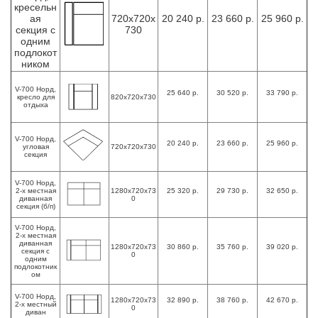
кресельн
ая
720х720х
20 240 р.
23 660 р.
25 960 р.
секция с
730
одним
подлокот
ником
V-700 Норд,
25 640 р.
30 520 р.
33 790 р.
кресло для
820х720х730
отдыха
V-700 Норд,
20 240 р.
23 660 р.
25 960 р.
угловая
720х720х730
секция
V-700 Норд,
2-х местная
1280х720х73
25 320 р.
29 730 р.
32 650 р.
диванная
0
секция (б/п)
V-700 Норд,
2-х местная
диванная
1280х720х73
30 860 р.
35 760 р.
39 020 р.
секция с
0
одним
подлокотник
ом
V-700 Норд,
1280х720х73
32 890 р.
38 760 р.
42 670 р.
2-х местный
0
диван