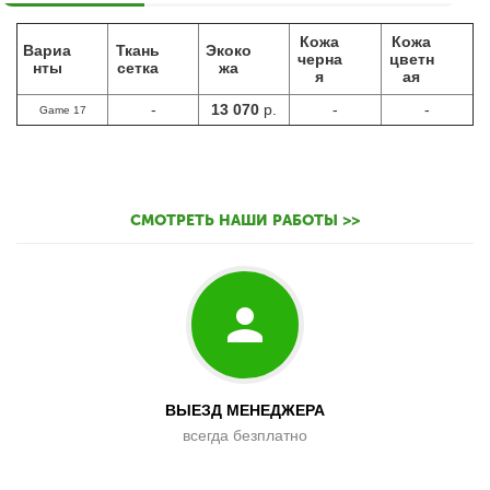
Кожа
Кожа
Вариа
Ткань
Экоко
черна
цветн
нты
сетка
жа
я
ая
-
13 070
р.
-
-
Game 17
СМОТРЕТЬ НАШИ РАБОТЫ >>
ВЫЕЗД МЕНЕДЖЕРА
всегда безплатно