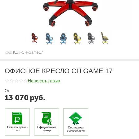
Код:
КДП-CH-Game17
ОФИСНОЕ КРЕСЛО CH GAME 17
Написать отзыв
От
13 070
руб.
Скачать прайс-
Официальный
Сертификат
лист
дилер
соответствия