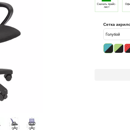
Скачать прайс-
Офи
лист
Сетка акрило