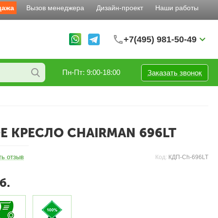
дажа
Вызов менеджера
Дизайн-проект
Наши работы
+7(495) 981-50-49
Пн-Пт: 9:00-18:00
Заказать звонок
 КРЕСЛО CHAIRMAN 696LT
ть отзыв
Код:
КДП-Ch-696LT
б.