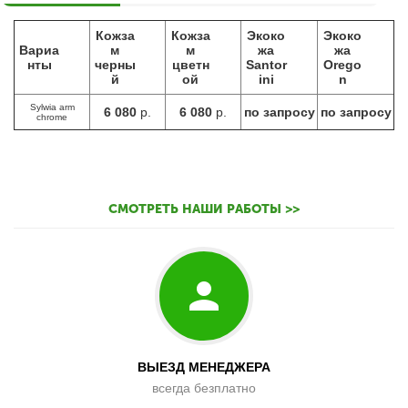
Кожза
Кожза
Экоко
Экоко
Вариа
м
м
жа
жа
нты
черны
цветн
Santor
Orego
й
ой
ini
n
Sylwia arm
6 080
р.
6 080
р.
по запросу
по запросу
chrome
СМОТРЕТЬ НАШИ РАБОТЫ >>
ВЫЕЗД МЕНЕДЖЕРА
всегда безплатно