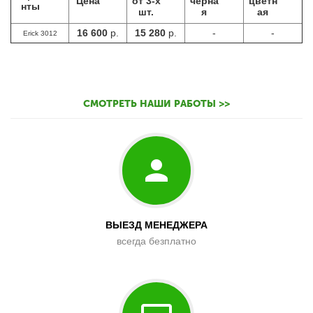
Цена
от 3-х
черна
цветн
нты
шт.
я
ая
16 600
р.
15 280
р.
-
-
Erick 3012
СМОТРЕТЬ НАШИ РАБОТЫ >>
ВЫЕЗД МЕНЕДЖЕРА
всегда безплатно