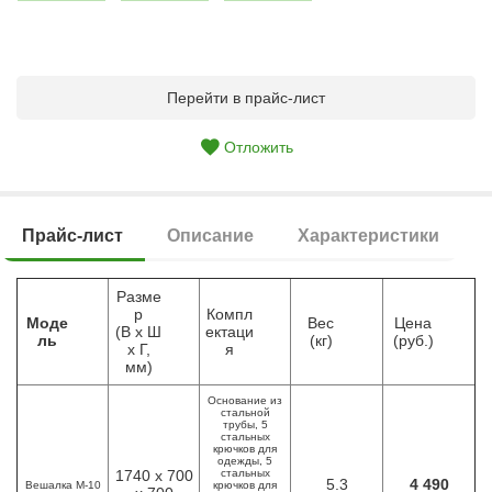
Перейти в прайс-лист
Отложить
Прайс-лист
Описание
Характеристики
Разме
р
Компл
Моде
Вес
Цена
(В х Ш
ектаци
ль
(кг)
(руб.)
х Г,
я
мм)
Основание из
стальной
трубы, 5
стальных
крючков для
одежды, 5
1740 х 700
стальных
5.3
4 490
Вешалка М-10
крючков для