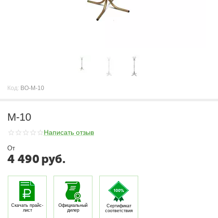
Код:
ВО-М-10
М-10
Написать отзыв
От
4 490
руб.
Скачать прайс-
Официальный
Сертификат
лист
дилер
соответствия