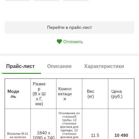
Перейти в прайс-лист
Отложить
Прайс-лист
Описание
Характеристики
Разме
р
Компл
Моде
Вес
Цена
(В х Ш
ектаци
ль
(кг)
(руб.)
х Г,
я
мм)
Основание из
стальной
трубы, 12
стальных
крючков для
одежды, 12
1840 х
Вешалка М-11
стальных
11.5
10 490
на колесах
1090 х 740
крючков для