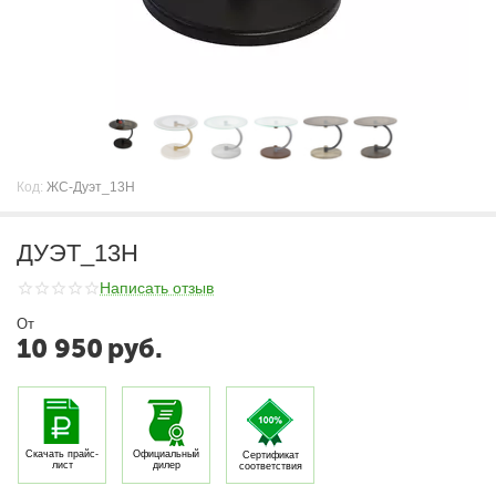
Код:
ЖС-Дуэт_13Н
ДУЭТ_13Н
Написать отзыв
От
10 950
руб.
Скачать прайс-
Официальный
Сертификат
лист
дилер
соответствия