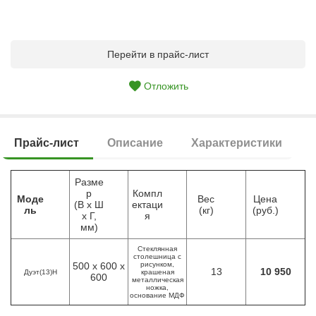
Перейти в прайс-лист
Отложить
Прайс-лист
Описание
Характеристики
Разме
р
Компл
Моде
Вес
Цена
(В х Ш
ектаци
ль
(кг)
(руб.)
х Г,
я
мм)
Стеклянная
столешница с
500 х 600 х
рисунком,
13
10 950
Дуэт(13)Н
крашеная
600
металлическая
ножка,
основание МДФ