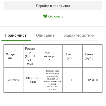
Перейти в прайс-лист
Отложить
Прайс-лист
Описание
Характеристики
Разме
р
Компл
Моде
Вес
Цена
(В х Ш
ектаци
ль
(кг)
(руб.)
х Г,
я
мм)
Стеклянная
столешница с
рисунком,
500 х 600 х
крашеные
16
12 410
Дуэт(9) тн.
600
металлические
ножки,
колесные
опоры