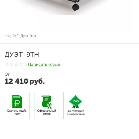
Код:
ЖС-Дуэт-9тн
ДУЭТ_9ТН
Написать отзыв
От
12 410
руб.
Скачать прайс-
Официальный
Сертификат
лист
дилер
соответствия