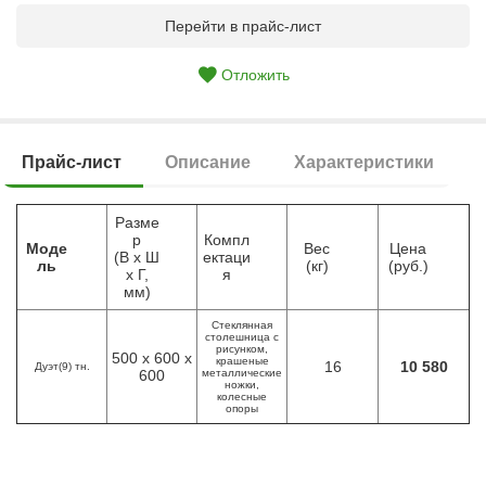
Перейти в прайс-лист
Отложить
Прайс-лист
Описание
Характеристики
Разме
р
Компл
Моде
Вес
Цена
(В х Ш
ектаци
ль
(кг)
(руб.)
х Г,
я
мм)
Стеклянная
столешница с
рисунком,
500 х 600 х
крашеные
16
10 580
Дуэт(9) тн.
600
металлические
ножки,
колесные
опоры