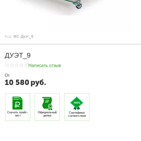
Код:
ЖС-Дуэт_9
ДУЭТ_9
Написать отзыв
От
10 580
руб.
Скачать прайс-
Официальный
Сертификат
лист
дилер
соответствия