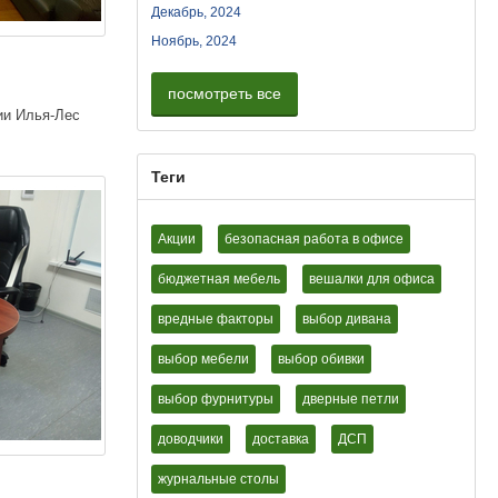
Декабрь, 2024
Ноябрь, 2024
посмотреть все
ии Илья-Лес
Теги
Акции
безопасная работа в офисе
бюджетная мебель
вешалки для офиса
вредные факторы
выбор дивана
выбор мебели
выбор обивки
выбор фурнитуры
дверные петли
доводчики
доставка
ДСП
журнальные столы