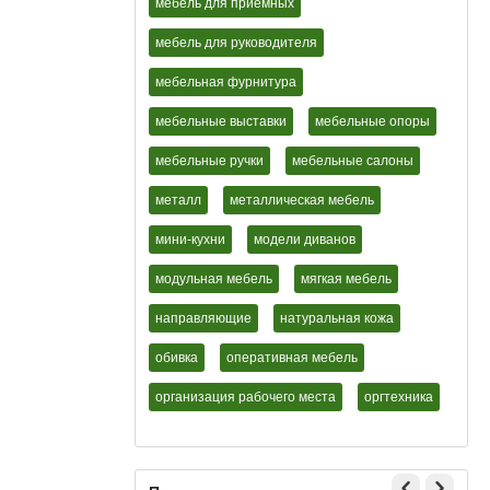
мебель для приемных
мебель для руководителя
мебельная фурнитура
мебельные выставки
мебельные опоры
мебельные ручки
мебельные салоны
металл
металлическая мебель
мини-кухни
модели диванов
модульная мебель
мягкая мебель
направляющие
натуральная кожа
обивка
оперативная мебель
организация рабочего места
оргтехника