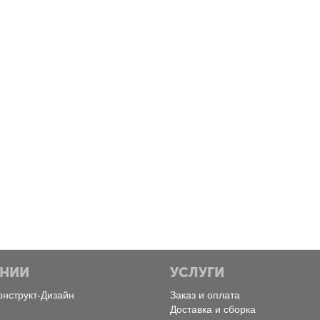
Пятница, Февраль 28, 2025
Понедельник, Февраль 
Экоинструмент
MultiCold
Конструкт Дизайн
Конструкт Дизайн
АНИИ
УСЛУГИ
онструкт-Дизайн
Заказ и оплата
Доставка и сборка