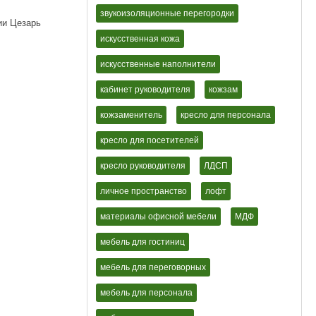
звукоизоляционные перегородки
ии Цезарь
искусственная кожа
искусственные наполнители
кабинет руководителя
кожзам
кожзаменитель
кресло для персонала
кресло для посетителей
кресло руководителя
ЛДСП
личное пространство
лофт
материалы офисной мебели
МДФ
мебель для гостиниц
мебель для переговорных
мебель для персонала