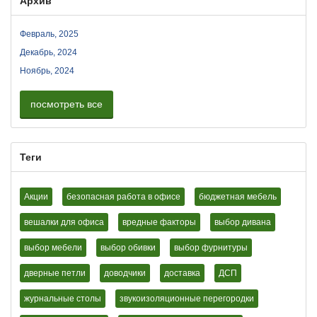
Архив
Февраль, 2025
Декабрь, 2024
Ноябрь, 2024
посмотреть все
Теги
Акции
безопасная работа в офисе
бюджетная мебель
вешалки для офиса
вредные факторы
выбор дивана
выбор мебели
выбор обивки
выбор фурнитуры
дверные петли
доводчики
доставка
ДСП
журнальные столы
звукоизоляционные перегородки