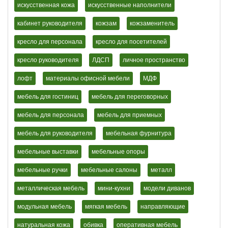
искусственная кожа
искусственные наполнители
кабинет руководителя
кожзам
кожзаменитель
кресло для персонала
кресло для посетителей
кресло руководителя
ЛДСП
личное пространство
лофт
материалы офисной мебели
МДФ
мебель для гостиниц
мебель для переговорных
мебель для персонала
мебель для приемных
мебель для руководителя
мебельная фурнитура
мебельные выставки
мебельные опоры
мебельные ручки
мебельные салоны
металл
металлическая мебель
мини-кухни
модели диванов
модульная мебель
мягкая мебель
направляющие
натуральная кожа
обивка
оперативная мебель