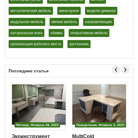
металлическая мебель
мини-кухни
модели диванов
модульная мебель
мягкая мебель
направляющие
натуральная кожа
обивка
оперативная мебель
организация рабочего места
оргтехника
Последние статьи
Пятница, Февраль 28, 2025
Понедельник, Февраль 3, 2025
Экоинструмент
MultiCold
В