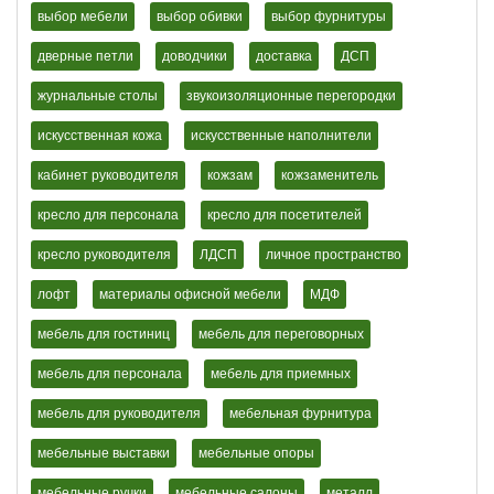
выбор мебели
выбор обивки
выбор фурнитуры
дверные петли
доводчики
доставка
ДСП
журнальные столы
звукоизоляционные перегородки
искусственная кожа
искусственные наполнители
кабинет руководителя
кожзам
кожзаменитель
кресло для персонала
кресло для посетителей
кресло руководителя
ЛДСП
личное пространство
лофт
материалы офисной мебели
МДФ
мебель для гостиниц
мебель для переговорных
мебель для персонала
мебель для приемных
мебель для руководителя
мебельная фурнитура
мебельные выставки
мебельные опоры
мебельные ручки
мебельные салоны
металл