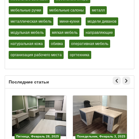
мебельные ручки
мебельные салоны
металл
металлическая мебель
мини-кухни
модели диванов
модульная мебель
мягкая мебель
направляющие
натуральная кожа
обивка
оперативная мебель
организация рабочего места
оргтехника
Последние статьи
Пятница, Февраль 28, 2025
Понедельник, Февраль 3, 2025