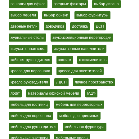
вешалки для офиса
вредные факторы
выбор дивана
выбор мебели
выбор обивки
выбор фурнитуры
дверные петли
доводчики
доставка
ДСП
журнальные столы
звукоизоляционные перегородки
искусственная кожа
искусственные наполнители
кабинет руководителя
кожзам
кожзаменитель
кресло для персонала
кресло для посетителей
кресло руководителя
ЛДСП
личное пространство
лофт
материалы офисной мебели
МДФ
мебель для гостиниц
мебель для переговорных
мебель для персонала
мебель для приемных
мебель для руководителя
мебельная фурнитура
мебельные выставки
мебельные опоры