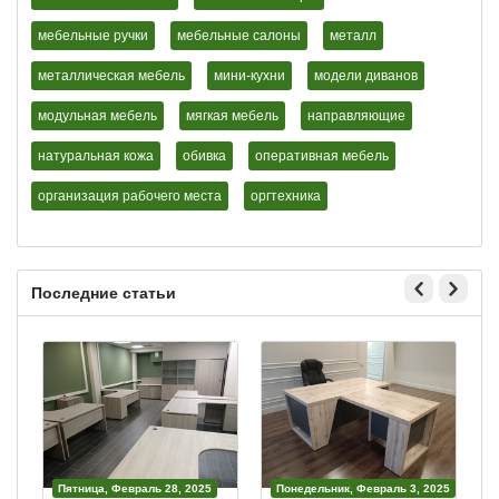
мебельные ручки
мебельные салоны
металл
металлическая мебель
мини-кухни
модели диванов
модульная мебель
мягкая мебель
направляющие
натуральная кожа
обивка
оперативная мебель
организация рабочего места
оргтехника
Последние статьи
Пятница, Февраль 28, 2025
Понедельник, Февраль 3, 2025