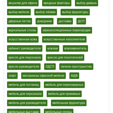
вешалки для офиса
вредные факторы
выбор дивана
выбор мебели
выбор обивки
выбор фурнитуры
дверные петли
доводчики
доставка
ДСП
журнальные столы
звукоизоляционные перегородки
искусственная кожа
искусственные наполнители
кабинет руководителя
кожзам
кожзаменитель
кресло для персонала
кресло для посетителей
кресло руководителя
ЛДСП
личное пространство
лофт
материалы офисной мебели
МДФ
мебель для гостиниц
мебель для переговорных
мебель для персонала
мебель для приемных
мебель для руководителя
мебельная фурнитура
мебельные выставки
мебельные опоры