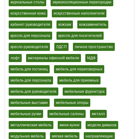
журнальные столы
звукоизоляционные перегородки
искусственная кожа
искусственные наполнители
кабинет руководителя
кожзам
кожзаменитель
кресло для персонала
кресло для посетителей
кресло руководителя
ЛДСП
личное пространство
лофт
материалы офисной мебели
МДФ
мебель для гостиниц
мебель для переговорных
мебель для персонала
мебель для приемных
мебель для руководителя
мебельная фурнитура
мебельные выставки
мебельные опоры
мебельные ручки
мебельные салоны
металл
металлическая мебель
мини-кухни
модели диванов
модульная мебель
мягкая мебель
направляющие