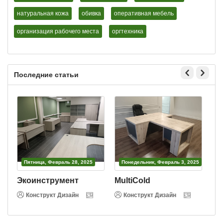
натуральная кожа
обивка
оперативная мебель
организация рабочего места
оргтехника
Последние статьи
Пятница, Февраль 28, 2025
Понедельник, Февраль 3, 2025
Экоинструмент
MultiCold
В
Конструкт Дизайн
Конструкт Дизайн