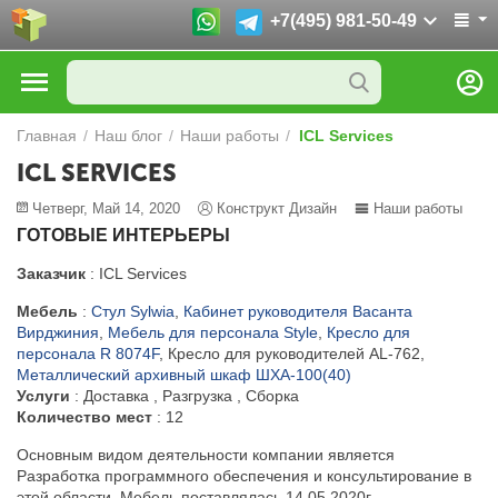
+7(495) 981-50-49
Главная
/
Наш блог
/
Наши работы
/
ICL Services
ICL SERVICES
Четверг, Май 14, 2020
Конструкт Дизайн
Наши работы
ГОТОВЫЕ ИНТЕРЬЕРЫ
Заказчик
: ICL Services
Мебель
:
Стул Sylwia
,
Кабинет руководителя Васанта
Вирджиния
,
Мебель для персонала Style
,
Кресло для
персонала R 8074F
, Кресло для руководителей AL-762,
Металлический архивный шкаф ШХА-100(40)
Услуги
: Доставка , Разгрузка , Сборка
Количество мест
: 12
Основным видом деятельности компании является
Разработка программного обеспечения и консультирование в
этой области. Мебель поставлялась 14.05.2020г.