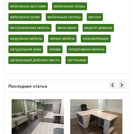
мебельные выставки
мебельные опоры
мебельные ручки
мебельные салоны
металл
металлическая мебель
мини-кухни
модели диванов
модульная мебель
мягкая мебель
направляющие
натуральная кожа
обивка
оперативная мебель
организация рабочего места
оргтехника
Последние статьи