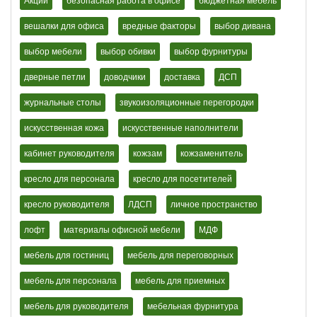
Акции
безопасная работа в офисе
бюджетная мебель
вешалки для офиса
вредные факторы
выбор дивана
выбор мебели
выбор обивки
выбор фурнитуры
дверные петли
доводчики
доставка
ДСП
журнальные столы
звукоизоляционные перегородки
искусственная кожа
искусственные наполнители
кабинет руководителя
кожзам
кожзаменитель
кресло для персонала
кресло для посетителей
кресло руководителя
ЛДСП
личное пространство
лофт
материалы офисной мебели
МДФ
мебель для гостиниц
мебель для переговорных
мебель для персонала
мебель для приемных
мебель для руководителя
мебельная фурнитура