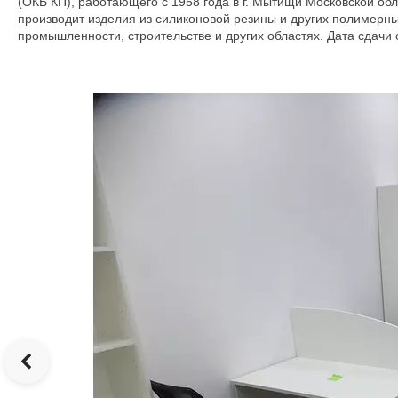
(ОКБ КП), работающего с 1958 года в г. Мытищи Московской обл
производит изделия из силиконовой резины и других полимерн
промышленности, строительстве и других областях. Дата сдачи о