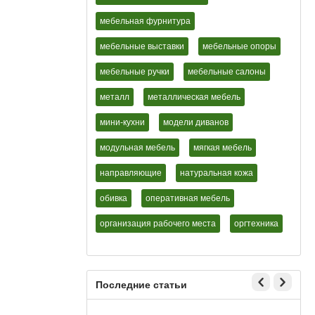
мебельная фурнитура
мебельные выставки
мебельные опоры
мебельные ручки
мебельные салоны
металл
металлическая мебель
мини-кухни
модели диванов
модульная мебель
мягкая мебель
направляющие
натуральная кожа
обивка
оперативная мебель
организация рабочего места
оргтехника
Последние статьи