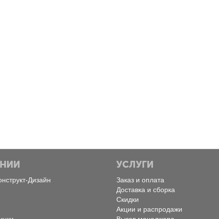
Пятница, Февраль 28, 2025
Понедельник, Февраль 
Экоинструмент
MultiCold
Конструкт Дизайн
Конструкт Дизайн
АНИИ
УСЛУГИ
онструкт-Дизайн
Заказ и оплата
Доставка и сборка
Скидки
Акции и распродажи