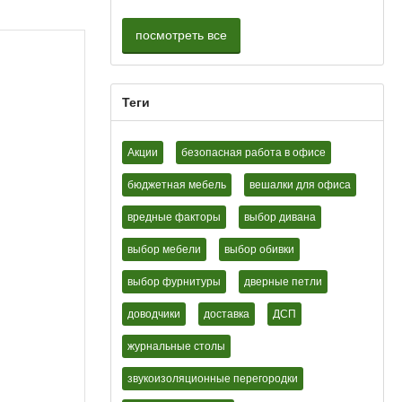
посмотреть все
Теги
Акции
безопасная работа в офисе
бюджетная мебель
вешалки для офиса
вредные факторы
выбор дивана
выбор мебели
выбор обивки
выбор фурнитуры
дверные петли
доводчики
доставка
ДСП
журнальные столы
звукоизоляционные перегородки