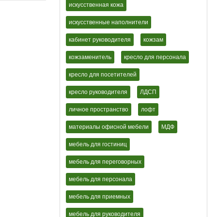
искусственная кожа
искусственные наполнители
кабинет руководителя
кожзам
кожзаменитель
кресло для персонала
кресло для посетителей
кресло руководителя
ЛДСП
личное пространство
лофт
материалы офисной мебели
МДФ
мебель для гостиниц
мебель для переговорных
мебель для персонала
мебель для приемных
мебель для руководителя