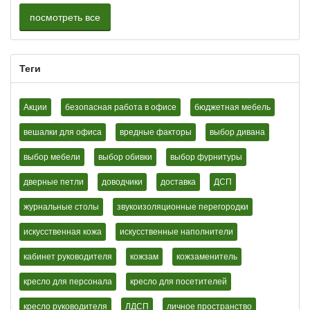
посмотреть все
Теги
Акции
безопасная работа в офисе
бюджетная мебель
вешалки для офиса
вредные факторы
выбор дивана
выбор мебели
выбор обивки
выбор фурнитуры
дверные петли
доводчики
доставка
ДСП
журнальные столы
звукоизоляционные перегородки
искусственная кожа
искусственные наполнители
кабинет руководителя
кожзам
кожзаменитель
кресло для персонала
кресло для посетителей
кресло руководителя
ЛДСП
личное пространство