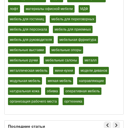
лофт
материалы офисной мебели
МДФ
мебель для гостиниц
мебель для переговорных
мебель для персонала
мебель для приемных
мебель для руководителя
мебельная фурнитура
мебельные выставки
мебельные опоры
мебельные ручки
мебельные салоны
металл
металлическая мебель
мини-кухни
модели диванов
модульная мебель
мягкая мебель
направляющие
натуральная кожа
обивка
оперативная мебель
организация рабочего места
оргтехника
Последние статьи