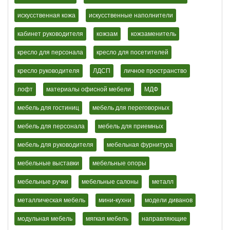
искусственная кожа
искусственные наполнители
кабинет руководителя
кожзам
кожзаменитель
кресло для персонала
кресло для посетителей
кресло руководителя
ЛДСП
личное пространство
лофт
материалы офисной мебели
МДФ
мебель для гостиниц
мебель для переговорных
мебель для персонала
мебель для приемных
мебель для руководителя
мебельная фурнитура
мебельные выставки
мебельные опоры
мебельные ручки
мебельные салоны
металл
металлическая мебель
мини-кухни
модели диванов
модульная мебель
мягкая мебель
направляющие