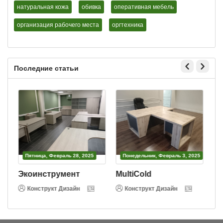
натуральная кожа
обивка
оперативная мебель
организация рабочего места
оргтехника
Последние статьи
Пятница, Февраль 28, 2025
Понедельник, Февраль 3, 2025
Экоинструмент
MultiCold
В
Конструкт Дизайн
Конструкт Дизайн