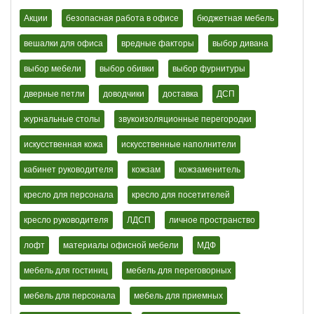
Акции
безопасная работа в офисе
бюджетная мебель
вешалки для офиса
вредные факторы
выбор дивана
выбор мебели
выбор обивки
выбор фурнитуры
дверные петли
доводчики
доставка
ДСП
журнальные столы
звукоизоляционные перегородки
искусственная кожа
искусственные наполнители
кабинет руководителя
кожзам
кожзаменитель
кресло для персонала
кресло для посетителей
кресло руководителя
ЛДСП
личное пространство
лофт
материалы офисной мебели
МДФ
мебель для гостиниц
мебель для переговорных
мебель для персонала
мебель для приемных