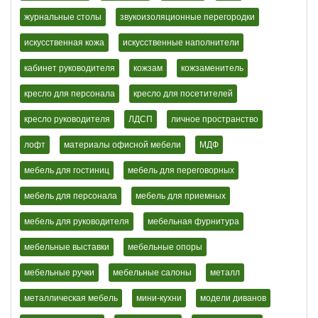
журнальные столы
звукоизоляционные перегородки
искусственная кожа
искусственные наполнители
кабинет руководителя
кожзам
кожзаменитель
кресло для персонала
кресло для посетителей
кресло руководителя
ЛДСП
личное пространство
лофт
материалы офисной мебели
МДФ
мебель для гостиниц
мебель для переговорных
мебель для персонала
мебель для приемных
мебель для руководителя
мебельная фурнитура
мебельные выставки
мебельные опоры
мебельные ручки
мебельные салоны
металл
металлическая мебель
мини-кухни
модели диванов