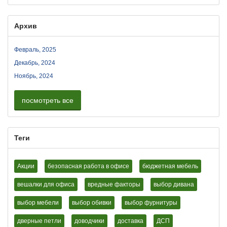
Архив
Февраль, 2025
Декабрь, 2024
Ноябрь, 2024
посмотреть все
Теги
Акции
безопасная работа в офисе
бюджетная мебель
вешалки для офиса
вредные факторы
выбор дивана
выбор мебели
выбор обивки
выбор фурнитуры
дверные петли
доводчики
доставка
ДСП