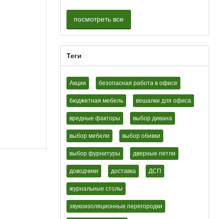
посмотреть все
Теги
Акции
безопасная работа в офисе
бюджетная мебель
вешалки для офиса
вредные факторы
выбор дивана
выбор мебели
выбор обивки
выбор фурнитуры
дверные петли
доводчики
доставка
ДСП
журнальные столы
звукоизоляционные перегородки