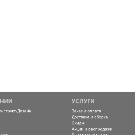
Пятница, Февраль 28, 2025
Понедельник, Февраль 
Экоинструмент
MultiCold
Конструкт Дизайн
Конструкт Дизайн
АНИИ
УСЛУГИ
онструкт-Дизайн
Заказ и оплата
Доставка и сборка
Скидки
Акции и распродажи