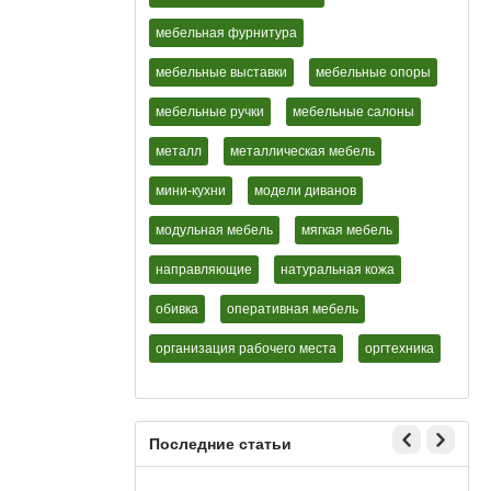
мебельная фурнитура
мебельные выставки
мебельные опоры
мебельные ручки
мебельные салоны
металл
металлическая мебель
мини-кухни
модели диванов
модульная мебель
мягкая мебель
направляющие
натуральная кожа
обивка
оперативная мебель
организация рабочего места
оргтехника
Последние статьи