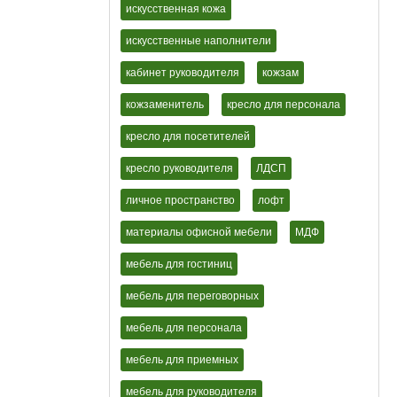
искусственная кожа
искусственные наполнители
кабинет руководителя
кожзам
кожзаменитель
кресло для персонала
кресло для посетителей
кресло руководителя
ЛДСП
личное пространство
лофт
материалы офисной мебели
МДФ
мебель для гостиниц
мебель для переговорных
мебель для персонала
мебель для приемных
мебель для руководителя