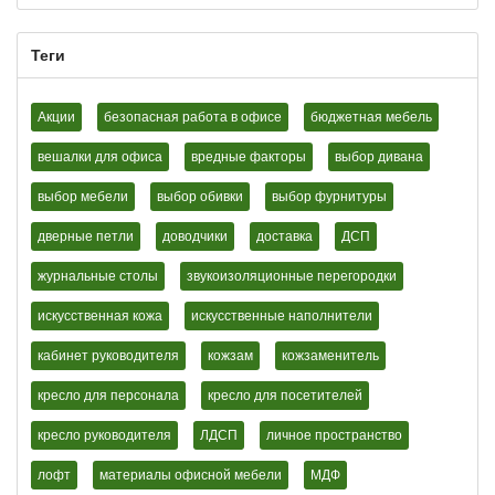
Теги
Акции
безопасная работа в офисе
бюджетная мебель
вешалки для офиса
вредные факторы
выбор дивана
выбор мебели
выбор обивки
выбор фурнитуры
дверные петли
доводчики
доставка
ДСП
журнальные столы
звукоизоляционные перегородки
искусственная кожа
искусственные наполнители
кабинет руководителя
кожзам
кожзаменитель
кресло для персонала
кресло для посетителей
кресло руководителя
ЛДСП
личное пространство
лофт
материалы офисной мебели
МДФ