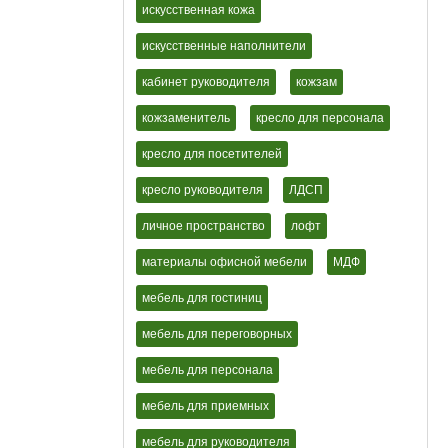
искусственная кожа
искусственные наполнители
кабинет руководителя
кожзам
кожзаменитель
кресло для персонала
кресло для посетителей
кресло руководителя
ЛДСП
личное пространство
лофт
материалы офисной мебели
МДФ
мебель для гостиниц
мебель для переговорных
мебель для персонала
мебель для приемных
мебель для руководителя