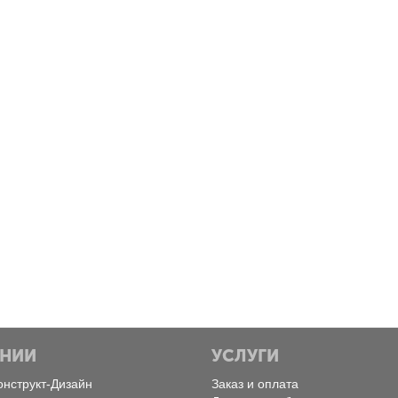
Пятница, Февраль 28, 2025
Экоинструмент
Конструкт Дизайн
АНИИ
УСЛУГИ
онструкт-Дизайн
Заказ и оплата