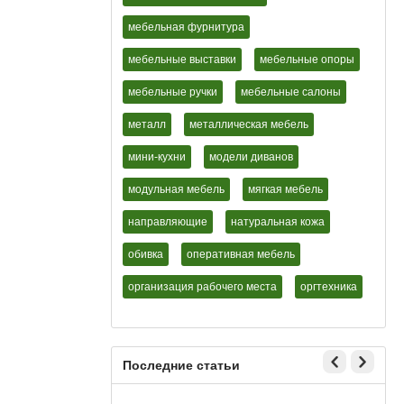
мебельная фурнитура
мебельные выставки
мебельные опоры
мебельные ручки
мебельные салоны
металл
металлическая мебель
мини-кухни
модели диванов
модульная мебель
мягкая мебель
направляющие
натуральная кожа
обивка
оперативная мебель
организация рабочего места
оргтехника
Последние статьи