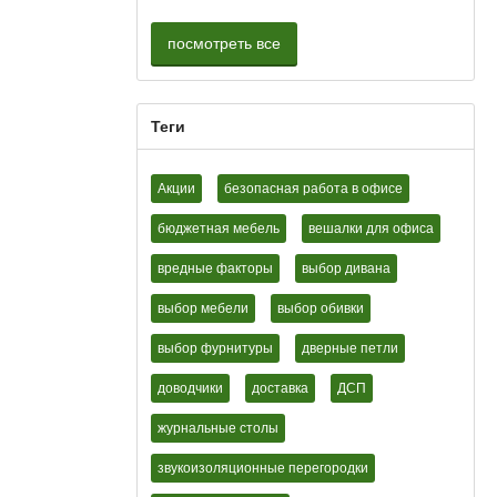
посмотреть все
Теги
Акции
безопасная работа в офисе
бюджетная мебель
вешалки для офиса
вредные факторы
выбор дивана
выбор мебели
выбор обивки
выбор фурнитуры
дверные петли
доводчики
доставка
ДСП
журнальные столы
звукоизоляционные перегородки