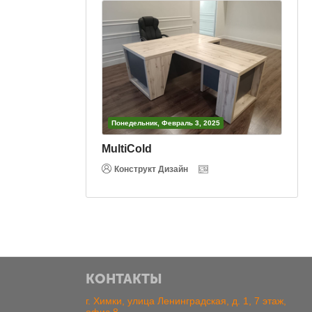
Понедельник, Февраль 3, 2025
Понедельник,
MultiCold
Вертикал
Конструкт Дизайн
Конструкт 
КОНТАКТЫ
г. Химки, улица Ленинградская, д. 1, 7 этаж,