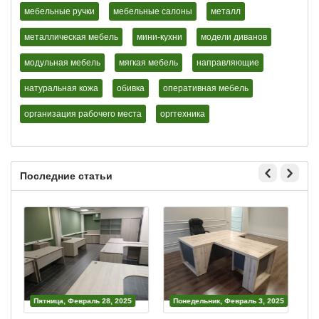
мебельные ручки
мебельные салоны
металл
металлическая мебель
мини-кухни
модели диванов
модульная мебель
мягкая мебель
направляющие
натуральная кожа
обивка
оперативная мебель
организация рабочего места
оргтехника
Последние статьи
Пятница, Февраль 28, 2025
Понедельник, Февраль 3, 2025