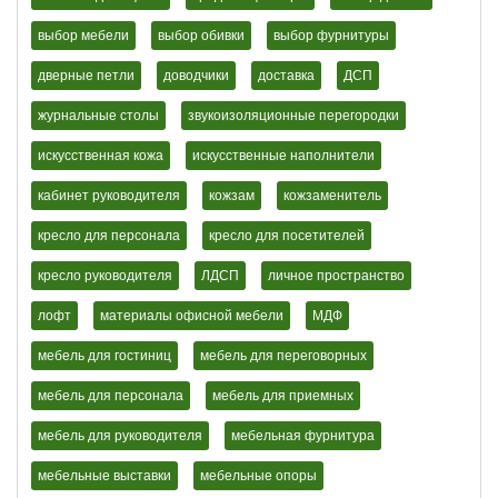
выбор мебели
выбор обивки
выбор фурнитуры
дверные петли
доводчики
доставка
ДСП
журнальные столы
звукоизоляционные перегородки
искусственная кожа
искусственные наполнители
кабинет руководителя
кожзам
кожзаменитель
кресло для персонала
кресло для посетителей
кресло руководителя
ЛДСП
личное пространство
лофт
материалы офисной мебели
МДФ
мебель для гостиниц
мебель для переговорных
мебель для персонала
мебель для приемных
мебель для руководителя
мебельная фурнитура
мебельные выставки
мебельные опоры