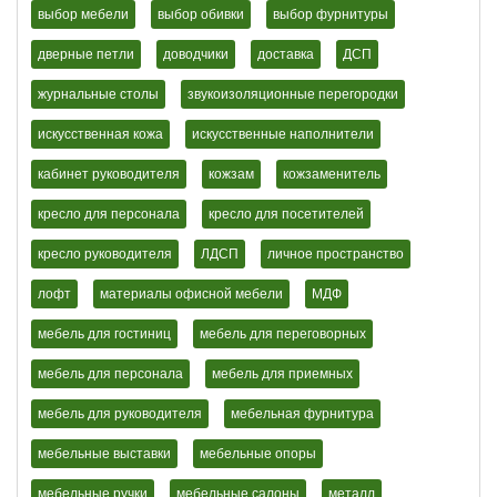
выбор мебели
выбор обивки
выбор фурнитуры
дверные петли
доводчики
доставка
ДСП
журнальные столы
звукоизоляционные перегородки
искусственная кожа
искусственные наполнители
кабинет руководителя
кожзам
кожзаменитель
кресло для персонала
кресло для посетителей
кресло руководителя
ЛДСП
личное пространство
лофт
материалы офисной мебели
МДФ
мебель для гостиниц
мебель для переговорных
мебель для персонала
мебель для приемных
мебель для руководителя
мебельная фурнитура
мебельные выставки
мебельные опоры
мебельные ручки
мебельные салоны
металл