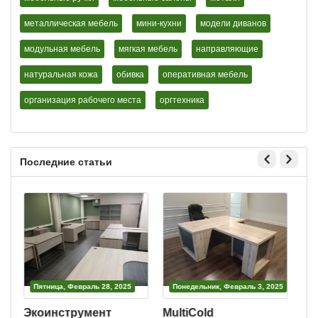
металлическая мебель
мини-кухни
модели диванов
модульная мебель
мягкая мебель
направляющие
натуральная кожа
обивка
оперативная мебель
организация рабочего места
оргтехника
Последние статьи
Пятница, Февраль 28, 2025
Понедельник, Февраль 3, 2025
Экоинструмент
MultiCold
В