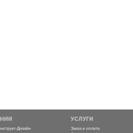
Пятница, Февраль 28, 2025
Понедельник, Ф
Экоинструмент
MultiCold
Конструкт Дизайн
Конструкт Д
АНИИ
УСЛУГИ
онструкт-Дизайн
Заказ и оплата