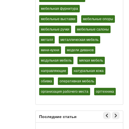
мебельная фурнитура
мебельные выставки
мебельные опоры
мебельные ручки
мебельные салоны
металл
металлическая мебель
мини-кухни
модели диванов
модульная мебель
мягкая мебель
направляющие
натуральная кожа
обивка
оперативная мебель
организация рабочего места
оргтехника
Последние статьи