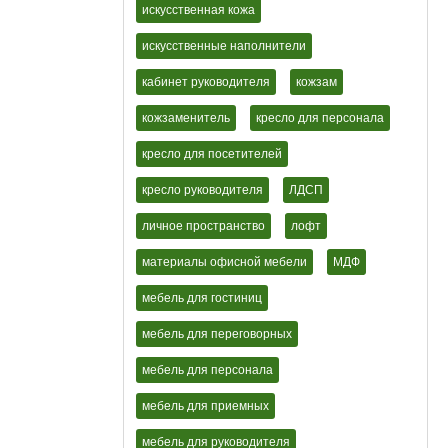
искусственная кожа
искусственные наполнители
кабинет руководителя
кожзам
кожзаменитель
кресло для персонала
кресло для посетителей
кресло руководителя
ЛДСП
личное пространство
лофт
материалы офисной мебели
МДФ
мебель для гостиниц
мебель для переговорных
мебель для персонала
мебель для приемных
мебель для руководителя