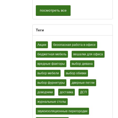
посмотреть все
Теги
Акции
безопасная работа в офисе
бюджетная мебель
вешалки для офиса
вредные факторы
выбор дивана
выбор мебели
выбор обивки
выбор фурнитуры
дверные петли
доводчики
доставка
ДСП
журнальные столы
звукоизоляционные перегородки