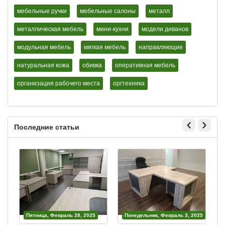
мебельные ручки
мебельные салоны
металл
металлическая мебель
мини-кухни
модели диванов
модульная мебель
мягкая мебель
направляющие
натуральная кожа
обивка
оперативная мебель
организация рабочего места
оргтехника
Последние статьи
Пятница, Февраль 28, 2025
Понедельник, Февраль 3, 2025