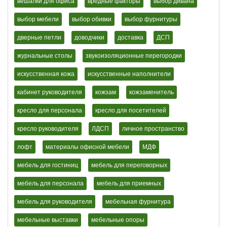
вешалки для офиса
вредные факторы
выбор дивана
выбор мебели
выбор обивки
выбор фурнитуры
дверные петли
доводчики
доставка
ДСП
журнальные столы
звукоизоляционные перегородки
искусственная кожа
искусственные наполнители
кабинет руководителя
кожзам
кожзаменитель
кресло для персонала
кресло для посетителей
кресло руководителя
ЛДСП
личное пространство
лофт
материалы офисной мебели
МДФ
мебель для гостиниц
мебель для переговорных
мебель для персонала
мебель для приемных
мебель для руководителя
мебельная фурнитура
мебельные выставки
мебельные опоры