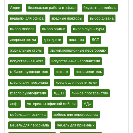
Акции
безопасная работа в офисе
бюджетная мебель
вешалки для офиса
вредные факторы
выбор дивана
выбор мебели
выбор обивки
выбор фурнитуры
дверные петли
доводчики
доставка
ДСП
журнальные столы
звукоизоляционные перегородки
искусственная кожа
искусственные наполнители
кабинет руководителя
кожзам
кожзаменитель
кресло для персонала
кресло для посетителей
кресло руководителя
ЛДСП
личное пространство
лофт
материалы офисной мебели
МДФ
мебель для гостиниц
мебель для переговорных
мебель для персонала
мебель для приемных