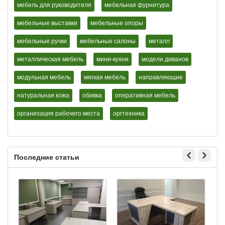
мебель для руководителя
мебельная фурнитура
мебельные выставки
мебельные опоры
мебельные ручки
мебельные салоны
металл
металлическая мебель
мини-кухни
модели диванов
модульная мебель
мягкая мебель
направляющие
натуральная кожа
обивка
оперативная мебель
организация рабочего места
оргтехника
Последние статьи