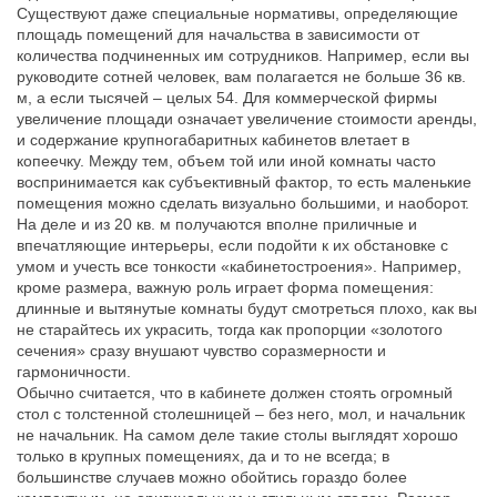
Существуют даже специальные нормативы, определяющие
площадь помещений для начальства в зависимости от
количества подчиненных им сотрудников. Например, если вы
руководите сотней человек, вам полагается не больше 36 кв.
м, а если тысячей – целых 54. Для коммерческой фирмы
увеличение площади означает увеличение стоимости аренды,
и содержание крупногабаритных кабинетов влетает в
копеечку. Между тем, объем той или иной комнаты часто
воспринимается как субъективный фактор, то есть маленькие
помещения можно сделать визуально большими, и наоборот.
На деле и из 20 кв. м получаются вполне приличные и
впечатляющие интерьеры, если подойти к их обстановке с
умом и учесть все тонкости «кабинетостроения». Например,
кроме размера, важную роль играет форма помещения:
длинные и вытянутые комнаты будут смотреться плохо, как вы
не старайтесь их украсить, тогда как пропорции «золотого
сечения» сразу внушают чувство соразмерности и
гармоничности.
Обычно считается, что в кабинете должен стоять огромный
стол с толстенной столешницей – без него, мол, и начальник
не начальник. На самом деле такие столы выглядят хорошо
только в крупных помещениях, да и то не всегда; в
большинстве случаев можно обойтись гораздо более