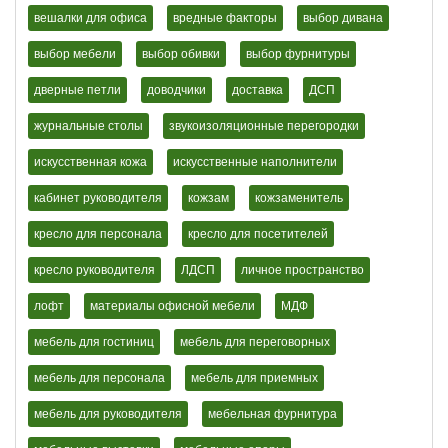
вешалки для офиса
вредные факторы
выбор дивана
выбор мебели
выбор обивки
выбор фурнитуры
дверные петли
доводчики
доставка
ДСП
журнальные столы
звукоизоляционные перегородки
искусственная кожа
искусственные наполнители
кабинет руководителя
кожзам
кожзаменитель
кресло для персонала
кресло для посетителей
кресло руководителя
ЛДСП
личное пространство
лофт
материалы офисной мебели
МДФ
мебель для гостиниц
мебель для переговорных
мебель для персонала
мебель для приемных
мебель для руководителя
мебельная фурнитура