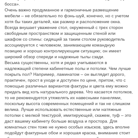
босса».
Очень важно продуманное и гармоничные размещение
мебели – не обязательно по фэнь-шуй, конечно, но с учетом
хотя бы таких деталей, как размер и расположение окна.
Всегда внушает уважение стол, окруженный с трех сторон
свободным пространством и защищенным стеной или
шкафом со спины: сидящий за таким столом руководитель
ассоциируется с человеком, занимающим командную
позицию и хорошо контролирующим ситуацию; он имеет
широкий обзор спереди и надежные тылы сзади.
Весьма существенны, хотя и редко учитываются в
надлежащей степени кабинетные полы и потолки. Чем лучше
покрыть пол? Например, ламинатом – он выглядит дорого,
практичен, прост в уходе и доступен по цене, притом, что с
помощью различных вариантов фактуры и цвета ему можно
придать вид хоть натурального дерева. Что касается потолков,
то не рекомендуется утяжелять их навесными панелями,
поскольку высота современных помещений и так не слишком
велика. Лучше использовать естественные или натяжные
потолки с мелкой текстурой, имитирующей, скажем, туф – это
даст вашему кабинету больше воздуха и простора. Для
комнатных стен тоже не нужно особых изысков, здесь вполне
подойдут фактурные обои и хорошая краска, внимание стоит