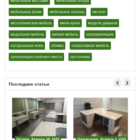
мебельные выставки
мебельные опоры
мебельные ручки
мебельные салоны
металл
металлическая мебель
мини-кухни
модели диванов
модульная мебель
мягкая мебель
направляющие
натуральная кожа
обивка
оперативная мебель
организация рабочего места
оргтехника
Последние статьи
Пятница, Февраль 28, 2025
Понедельник, Февраль 3, 2025