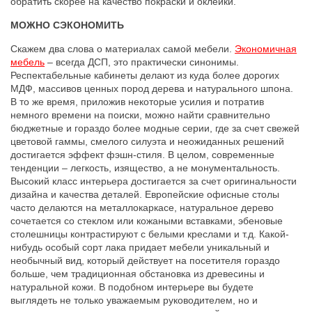
обратить скорее на качество покраски и оклейки.
МОЖНО СЭКОНОМИТЬ
Скажем два слова о материалах самой мебели.
Экономичная
мебель
– всегда ДСП, это практически синонимы.
Респектабельные кабинеты делают из куда более дорогих
МДФ, массивов ценных пород дерева и натурального шпона.
В то же время, приложив некоторые усилия и потратив
немного времени на поиски, можно найти сравнительно
бюджетные и гораздо более модные серии, где за счет свежей
цветовой гаммы, смелого силуэта и неожиданных решений
достигается эффект фэшн-стиля. В целом, современные
тенденции – легкость, изящество, а не монументальность.
Высокий класс интерьера достигается за счет оригинальности
дизайна и качества деталей. Европейские офисные столы
часто делаются на металлокаркасе, натуральное дерево
сочетается со стеклом или кожаными вставками, эбеновые
столешницы контрастируют с белыми креслами и т.д. Какой-
нибудь особый сорт лака придает мебели уникальный и
необычный вид, который действует на посетителя гораздо
больше, чем традиционная обстановка из древесины и
натуральной кожи. В подобном интерьере вы будете
выглядеть не только уважаемым руководителем, но и