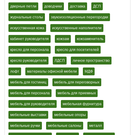
дверные петли
доводчики
доставка
ДСП
журнальные столы
звукоизоляционные перегородки
искусственная кожа
искусственные наполнители
кабинет руководителя
кожзам
кожзаменитель
кресло для персонала
кресло для посетителей
кресло руководителя
ЛДСП
личное пространство
лофт
материалы офисной мебели
МДФ
мебель для гостиниц
мебель для переговорных
мебель для персонала
мебель для приемных
мебель для руководителя
мебельная фурнитура
мебельные выставки
мебельные опоры
мебельные ручки
мебельные салоны
металл