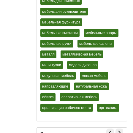
мебель для приемных
мебель для руководителя
мебельная фурнитура
мебельные выставки
мебельные опоры
мебельные ручки
мебельные салоны
металл
металлическая мебель
мини-кухни
модели диванов
модульная мебель
мягкая мебель
направляющие
натуральная кожа
обивка
оперативная мебель
организация рабочего места
оргтехника