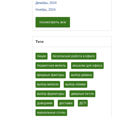
Декабрь, 2024
Ноябрь, 2024
посмотреть все
Теги
Акции
безопасная работа в офисе
бюджетная мебель
вешалки для офиса
вредные факторы
выбор дивана
выбор мебели
выбор обивки
выбор фурнитуры
дверные петли
доводчики
доставка
ДСП
журнальные столы