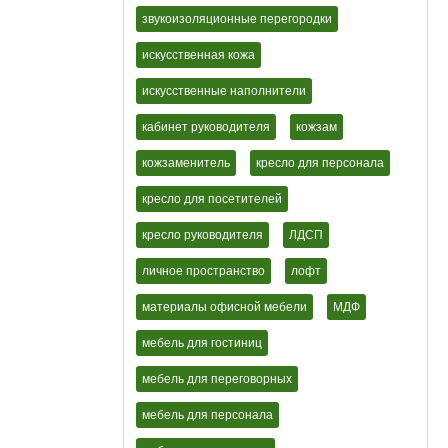
звукоизоляционные перегородки
искусственная кожа
искусственные наполнители
кабинет руководителя
кожзам
кожзаменитель
кресло для персонала
кресло для посетителей
кресло руководителя
ЛДСП
личное пространство
лофт
материалы офисной мебели
МДФ
мебель для гостиниц
мебель для переговорных
мебель для персонала