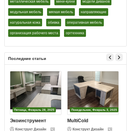
металлическая мебель
мини-кухни
модели диванов
модульная мебель
мягкая мебель
направляющие
натуральная кожа
обивка
оперативная мебель
организация рабочего места
оргтехника
Последние статьи
Пятница, Февраль 28, 2025
Понедельник, Февраль 3, 2025
Экоинструмент
MultiCold
В
Конструкт Дизайн
Конструкт Дизайн