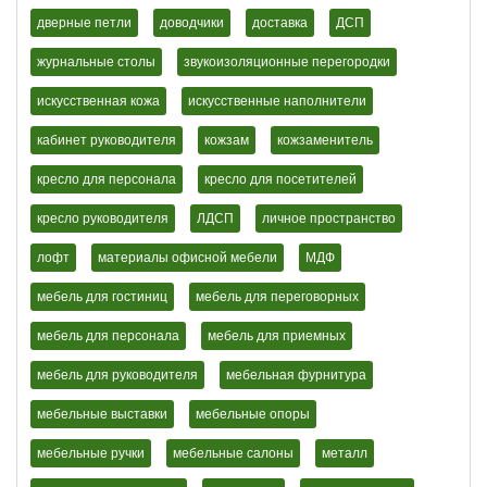
дверные петли
доводчики
доставка
ДСП
журнальные столы
звукоизоляционные перегородки
искусственная кожа
искусственные наполнители
кабинет руководителя
кожзам
кожзаменитель
кресло для персонала
кресло для посетителей
кресло руководителя
ЛДСП
личное пространство
лофт
материалы офисной мебели
МДФ
мебель для гостиниц
мебель для переговорных
мебель для персонала
мебель для приемных
мебель для руководителя
мебельная фурнитура
мебельные выставки
мебельные опоры
мебельные ручки
мебельные салоны
металл